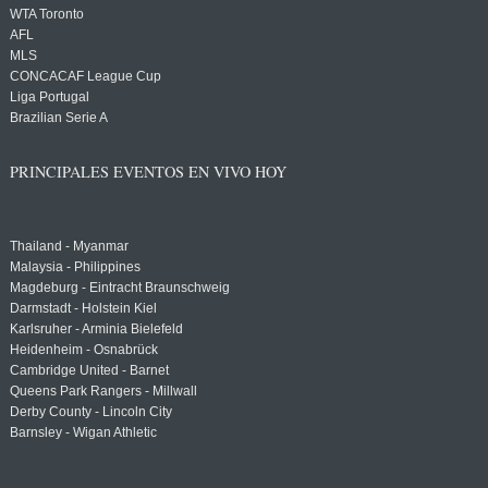
WTA Toronto
AFL
MLS
CONCACAF League Cup
Liga Portugal
Brazilian Serie A
PRINCIPALES EVENTOS EN VIVO HOY
Thailand - Myanmar
Malaysia - Philippines
Magdeburg - Eintracht Braunschweig
Darmstadt - Holstein Kiel
Karlsruher - Arminia Bielefeld
Heidenheim - Osnabrück
Cambridge United - Barnet
Queens Park Rangers - Millwall
Derby County - Lincoln City
Barnsley - Wigan Athletic