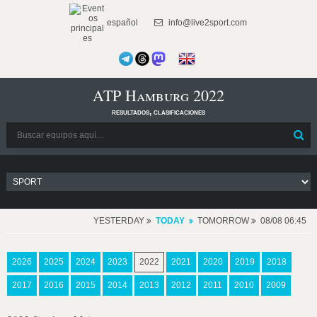
español
info@live2sport.com
ATP Hamburg 2022
resultados, clasificaciones
YESTERDAY
TODAY
TOMORROW
08/08 06:45
2026
2025
2024
2023
2022
2021
2020
2019
2018
2017
2016
2015
2014
2013
2012
2011
2010
2009