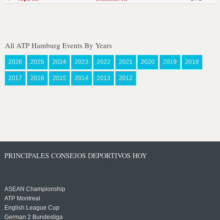
All ATP Hamburg Events By Years
2026
2025
2024
2023
2022
2021
2020
2019
2018
2017
2016
2015
2014
2013
2012
PRINCIPALES CONSEJOS DEPORTIVOS HOY
ASEAN Championship
ATP Montreal
English League Cup
German 2 Bundesliga