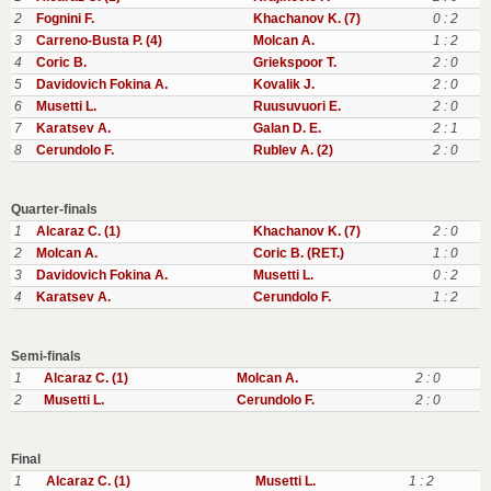
2
Fognini F.
Khachanov K. (7)
0 : 2
3
Carreno-Busta P. (4)
Molcan A.
1 : 2
4
Coric B.
Griekspoor T.
2 : 0
5
Davidovich Fokina A.
Kovalik J.
2 : 0
6
Musetti L.
Ruusuvuori E.
2 : 0
7
Karatsev A.
Galan D. E.
2 : 1
8
Cerundolo F.
Rublev A. (2)
2 : 0
Quarter-finals
1
Alcaraz C. (1)
Khachanov K. (7)
2 : 0
2
Molcan A.
Coric B. (RET.)
1 : 0
3
Davidovich Fokina A.
Musetti L.
0 : 2
4
Karatsev A.
Cerundolo F.
1 : 2
Semi-finals
1
Alcaraz C. (1)
Molcan A.
2 : 0
2
Musetti L.
Cerundolo F.
2 : 0
Final
1
Alcaraz C. (1)
Musetti L.
1 : 2