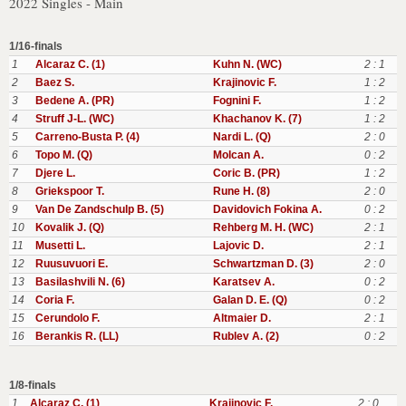
2022 Singles - Main
1/16-finals
1
Alcaraz C. (1)
Kuhn N. (WC)
2 : 1
2
Baez S.
Krajinovic F.
1 : 2
3
Bedene A. (PR)
Fognini F.
1 : 2
4
Struff J-L. (WC)
Khachanov K. (7)
1 : 2
5
Carreno-Busta P. (4)
Nardi L. (Q)
2 : 0
6
Topo M. (Q)
Molcan A.
0 : 2
7
Djere L.
Coric B. (PR)
1 : 2
8
Griekspoor T.
Rune H. (8)
2 : 0
9
Van De Zandschulp B. (5)
Davidovich Fokina A.
0 : 2
10
Kovalik J. (Q)
Rehberg M. H. (WC)
2 : 1
11
Musetti L.
Lajovic D.
2 : 1
12
Ruusuvuori E.
Schwartzman D. (3)
2 : 0
13
Basilashvili N. (6)
Karatsev A.
0 : 2
14
Coria F.
Galan D. E. (Q)
0 : 2
15
Cerundolo F.
Altmaier D.
2 : 1
16
Berankis R. (LL)
Rublev A. (2)
0 : 2
1/8-finals
1
Alcaraz C. (1)
Krajinovic F.
2 : 0