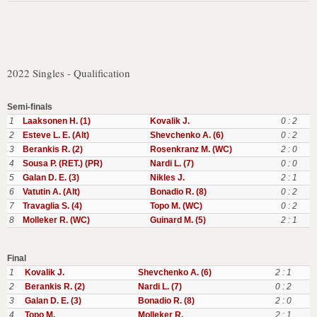
2022 Singles - Qualification
Semi-finals
1
Laaksonen H. (1)
Kovalik J.
0 : 2
2
Esteve L. E. (Alt)
Shevchenko A. (6)
0 : 2
3
Berankis R. (2)
Rosenkranz M. (WC)
2 : 0
4
Sousa P. (RET.) (PR)
Nardi L. (7)
0 : 0
5
Galan D. E. (3)
Nikles J.
2 : 1
6
Vatutin A. (Alt)
Bonadio R. (8)
0 : 2
7
Travaglia S. (4)
Topo M. (WC)
0 : 2
8
Molleker R. (WC)
Guinard M. (5)
2 : 1
Final
1
Kovalik J.
Shevchenko A. (6)
2 : 1
2
Berankis R. (2)
Nardi L. (7)
0 : 2
3
Galan D. E. (3)
Bonadio R. (8)
2 : 0
4
Topo M.
Molleker R.
2 : 1