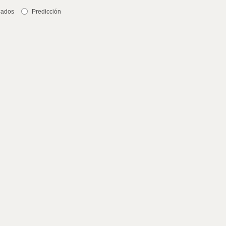
cados
Predicción