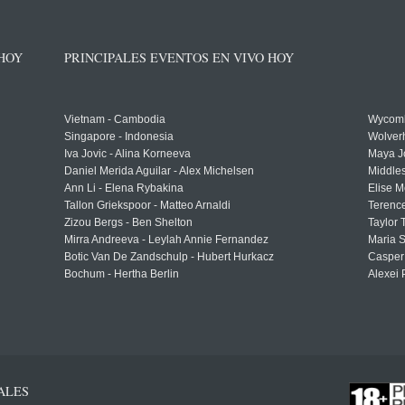
 HOY
PRINCIPALES EVENTOS EN VIVO HOY
Vietnam - Cambodia
Wycomb
Singapore - Indonesia
Wolver
Iva Jovic - Alina Korneeva
Maya J
Daniel Merida Aguilar - Alex Michelsen
Middle
Ann Li - Elena Rybakina
Elise M
Tallon Griekspoor - Matteo Arnaldi
Terenc
Zizou Bergs - Ben Shelton
Taylor 
Mirra Andreeva - Leylah Annie Fernandez
Maria S
Botic Van De Zandschulp - Hubert Hurkacz
Casper
Bochum - Hertha Berlin
Alexei 
ALES