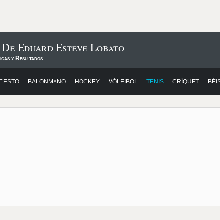
 De Eduard Esteve Lobato
icas y Resultados
CESTO
BALONMANO
HOCKEY
VÓLEIBOL
TENIS
CRÍQUET
BÉI