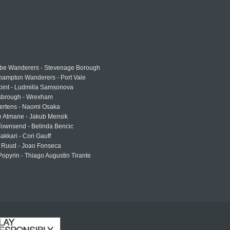
e Wanderers - Stevenage Borough
hampton Wanderers - Port Vale
oint - Ludmilla Samsonova
sbrough - Wrexham
ertens - Naomi Osaka
e Atmane - Jakub Mensik
Townsend - Belinda Bencic
akkari - Cori Gauff
 Ruud - Joao Fonseca
Popyrin - Thiago Augustin Tirante