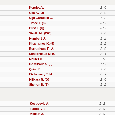
Kopriva V.
2 : 0
Gea A. (Q)
2 : 0
Ugo Carabelli C.
1 : 2
Tiafoe F. (8)
0 : 2
Buse I. (Q)
0 : 2
Struff J-L. (WC)
2 : 0
Humbert U.
1 : 2
Khachanov K. (5)
1 : 2
Burruchaga R. A.
2 : 0
Schoenhaus M. (Q)
2 : 1
Moutet C.
2 : 0
De Minaur A. (3)
1 : 2
Quinn E.
2 : 0
Etcheverry T. M.
0 : 2
Hijikata R. (Q)
2 : 0
Shelton B. (2)
1 : 2
Kovacevic A.
1 : 2
Tiafoe F. (8)
2 : 0
Mensik J.
2 : 0