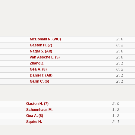
McDonald N. (WC)
2 : 0
Gaston H. (7)
0 : 2
Nagal S. (Alt)
2 : 0
van Assche L. (5)
2 : 0
Zhang Z.
2 : 1
Gea A. (8)
0 : 2
Daniel T. (Alt)
2 : 1
Garin C. (6)
2 : 1
Gaston H. (7)
2 : 0
Schoenhaus M.
1 : 2
Gea A. (8)
1 : 2
Squire H.
2 : 1