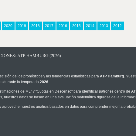
2020
2019
2018
2017
2016
2015
2014
2013
2012
CIONES: ATP HAMBURG (2026)
ecisión de los pronósticos y las tendencias estadísticas para
ATP Hamburg
. Nuest
los durante la temporada
2026
.
timaciones de ML" y "Cuotas en Descenso" para identificar patrones dentro de
AT
, nuestros datos se basan en una evaluación matemática rigurosa de la informaci
y aproveche nuestros análisis basados en datos para comprender mejor la probabili