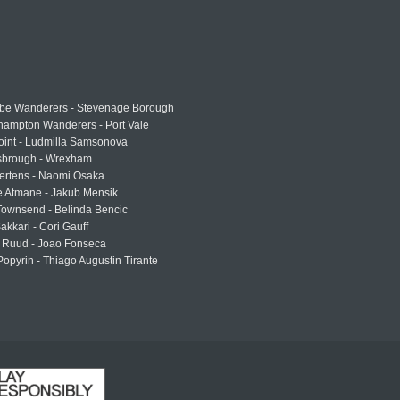
e Wanderers - Stevenage Borough
hampton Wanderers - Port Vale
oint - Ludmilla Samsonova
sbrough - Wrexham
ertens - Naomi Osaka
e Atmane - Jakub Mensik
Townsend - Belinda Bencic
akkari - Cori Gauff
 Ruud - Joao Fonseca
Popyrin - Thiago Augustin Tirante