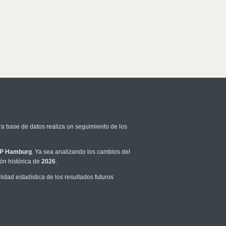
ra base de datos realiza un seguimiento de los
P Hamburg
. Ya sea analizando los cambios del
ón histórica de
2026
.
dad estadística de los resultados futuros