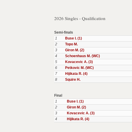
2026 Singles - Qualification
Semi-finals
1
Buse I. (1)
2
Topo M.
3
Giron M. (2)
4
Schoenhaus M. (WC)
5
Kovacevic A. (3)
6
Petkovic M. (WC)
7
Hijikata R. (4)
8
Squire H.
Final
1
Buse I. (1)
2
Giron M. (2)
3
Kovacevic A. (3)
4
Hijikata R. (4)