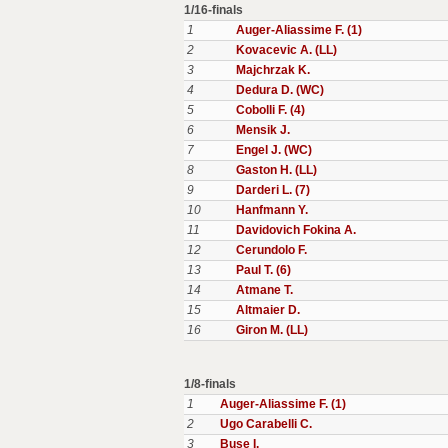
1/16-finals
1
Auger-Aliassime F. (1)
2
Kovacevic A. (LL)
3
Majchrzak K.
4
Dedura D. (WC)
5
Cobolli F. (4)
6
Mensik J.
7
Engel J. (WC)
8
Gaston H. (LL)
9
Darderi L. (7)
10
Hanfmann Y.
11
Davidovich Fokina A.
12
Cerundolo F.
13
Paul T. (6)
14
Atmane T.
15
Altmaier D.
16
Giron M. (LL)
1/8-finals
1
Auger-Aliassime F. (1)
2
Ugo Carabelli C.
3
Buse I.