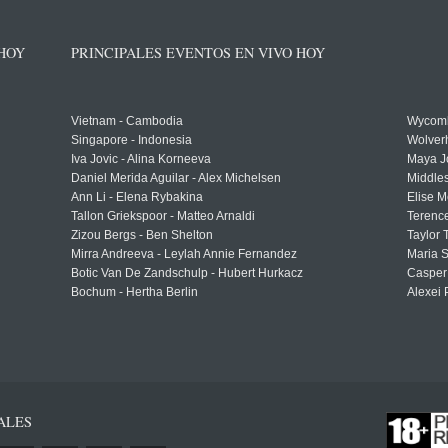
 HOY
PRINCIPALES EVENTOS EN VIVO HOY
Vietnam - Cambodia
Wycomb
Singapore - Indonesia
Wolver
Iva Jovic - Alina Korneeva
Maya J
Daniel Merida Aguilar - Alex Michelsen
Middle
Ann Li - Elena Rybakina
Elise M
Tallon Griekspoor - Matteo Arnaldi
Terenc
Zizou Bergs - Ben Shelton
Taylor 
Mirra Andreeva - Leylah Annie Fernandez
Maria S
Botic Van De Zandschulp - Hubert Hurkacz
Casper
Bochum - Hertha Berlin
Alexei 
ALES