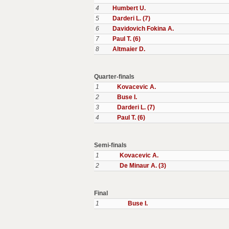
4
Humbert U.
5
Darderi L. (7)
6
Davidovich Fokina A.
7
Paul T. (6)
8
Altmaier D.
Quarter-finals
1
Kovacevic A.
2
Buse I.
3
Darderi L. (7)
4
Paul T. (6)
Semi-finals
1
Kovacevic A.
2
De Minaur A. (3)
Final
1
Buse I.