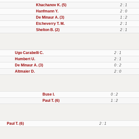
Khachanov K. (5)
2 : 1
Hanfmann Y.
2 : 0
De Minaur A. (3)
1 : 2
Etcheverry T. M.
2 : 1
Shelton B. (2)
2 : 1
Ugo Carabelli C.
2 : 1
Humbert U.
2 : 1
De Minaur A. (3)
0 : 2
Altmaier D.
2 : 0
Buse I.
0 : 2
Paul T. (6)
1 : 2
Paul T. (6)
2 : 1