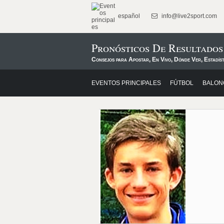
español
info@live2sport.com
Pronósticos De Resultados
Consejos para Apostar, En Vivo, Dónde Ver, Estadíst
EVENTOS PRINCIPALES
FÚTBOL
BALON