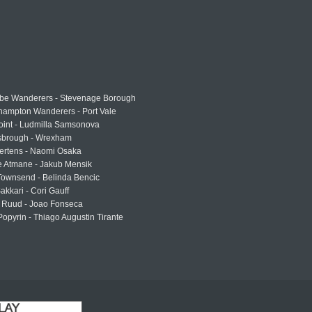
e Wanderers - Stevenage Borough
hampton Wanderers - Port Vale
oint - Ludmilla Samsonova
sbrough - Wrexham
ertens - Naomi Osaka
e Atmane - Jakub Mensik
Townsend - Belinda Bencic
akkari - Cori Gauff
 Ruud - Joao Fonseca
Popyrin - Thiago Augustin Tirante