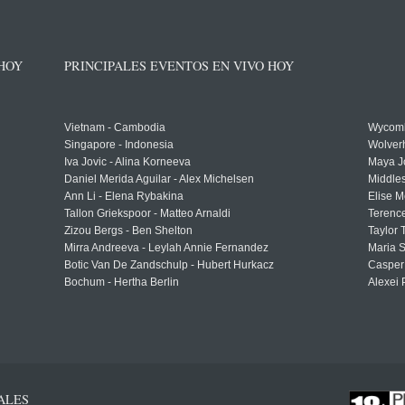
 HOY
PRINCIPALES EVENTOS EN VIVO HOY
Vietnam - Cambodia
Wycomb
Singapore - Indonesia
Wolver
Iva Jovic - Alina Korneeva
Maya J
Daniel Merida Aguilar - Alex Michelsen
Middle
Ann Li - Elena Rybakina
Elise M
Tallon Griekspoor - Matteo Arnaldi
Terenc
Zizou Bergs - Ben Shelton
Taylor 
Mirra Andreeva - Leylah Annie Fernandez
Maria S
Botic Van De Zandschulp - Hubert Hurkacz
Casper
Bochum - Hertha Berlin
Alexei 
ALES