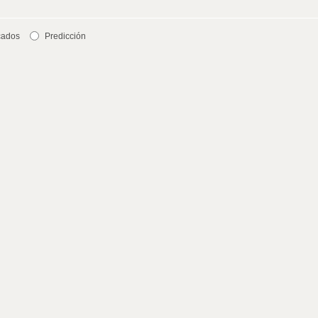
cados
Predicción