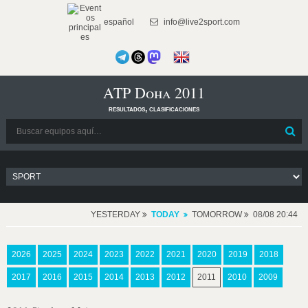
español
info@live2sport.com
ATP Doha 2011
resultados, clasificaciones
YESTERDAY
TODAY
TOMORROW
08/08 20:44
2026
2025
2024
2023
2022
2021
2020
2019
2018
2017
2016
2015
2014
2013
2012
2011
2010
2009