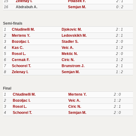
15
Zelenay I.
Polasek F.
2 : 1
16
Abdrabuh A.
Semjan M.
0 : 2
Semi-finals
1
Chiudinelli M.
Djokovic M.
2 : 1
2
Mertens Y.
Ledovskikh M.
2 : 1
3
Bozoljac I.
Stadler S.
2 : 0
4
Kas C.
Veic A.
1 : 2
5
Rosol L.
Mektic N.
2 : 0
6
Cermak F.
Ciric N.
1 : 2
7
Schoorel T.
Brunstrom J.
2 : 1
8
Zelenay I.
Semjan M.
1 : 2
Final
1
Chiudinelli M.
Mertens Y.
2 : 0
2
Bozoljac I.
Veic A.
1 : 2
3
Rosol L.
Ciric N.
2 : 1
4
Schoorel T.
Semjan M.
2 : 0