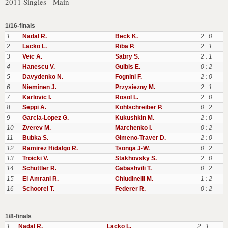
2011 Singles - Main
1/16-finals
1
Nadal R.
Beck K.
2 : 0
2
Lacko L.
Riba P.
2 : 1
3
Veic A.
Sabry S.
2 : 1
4
Hanescu V.
Gulbis E.
0 : 2
5
Davydenko N.
Fognini F.
2 : 0
6
Nieminen J.
Przysiezny M.
2 : 1
7
Karlovic I.
Rosol L.
2 : 0
8
Seppi A.
Kohlschreiber P.
0 : 2
9
Garcia-Lopez G.
Kukushkin M.
2 : 0
10
Zverev M.
Marchenko I.
0 : 2
11
Bubka S.
Gimeno-Traver D.
2 : 0
12
Ramirez Hidalgo R.
Tsonga J-W.
0 : 2
13
Troicki V.
Stakhovsky S.
2 : 0
14
Schuttler R.
Gabashvili T.
0 : 2
15
El Amrani R.
Chiudinelli M.
1 : 2
16
Schoorel T.
Federer R.
0 : 2
1/8-finals
1
Nadal R.
Lacko L.
2 : 1