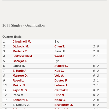
2011 Singles - Qualification
Quarter-finals
1
Chiudinelli M.
Bye
2
Djokovic M.
Chen T.
2 : 0
3
Mertens Y.
Sassi F.
2 : 0
4
Ledovskikh M.
Ward J.
2 : 1
5
Bozoljac I.
Bye
6
Labna R.
Stadler S.
0 : 2
7
El Harib A.
Kas C.
0 : 2
8
Marrero D.
Veic A.
0 : 2
9
Rosol L.
Dustov F.
2 : 1
10
Mektic N.
Lobkov A.
2 : 1
11
Zayid M. S.
Cermak F.
0 : 2
12
Reda M.
Ciric N.
0 : 2
13
Schoorel T.
Naso G.
2 : 0
14
El Khoury J.
Brunstrom J.
0 : 2