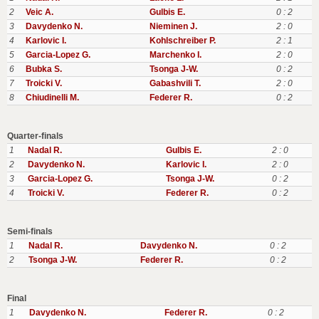
2
Veic A.
Gulbis E.
0 : 2
3
Davydenko N.
Nieminen J.
2 : 0
4
Karlovic I.
Kohlschreiber P.
2 : 1
5
Garcia-Lopez G.
Marchenko I.
2 : 0
6
Bubka S.
Tsonga J-W.
0 : 2
7
Troicki V.
Gabashvili T.
2 : 0
8
Chiudinelli M.
Federer R.
0 : 2
Quarter-finals
1
Nadal R.
Gulbis E.
2 : 0
2
Davydenko N.
Karlovic I.
2 : 0
3
Garcia-Lopez G.
Tsonga J-W.
0 : 2
4
Troicki V.
Federer R.
0 : 2
Semi-finals
1
Nadal R.
Davydenko N.
0 : 2
2
Tsonga J-W.
Federer R.
0 : 2
Final
1
Davydenko N.
Federer R.
0 : 2