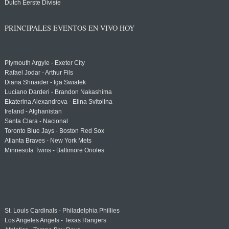
Dutch Eerste Divisie
PRINCIPALES EVENTOS EN VIVO HOY
Plymouth Argyle - Exeter City
Rafael Jodar - Arthur Fils
Diana Shnaider - Iga Swiatek
Luciano Darderi - Brandon Nakashima
Ekaterina Alexandrova - Elina Svitolina
Ireland - Afghanistan
Santa Clara - Nacional
Toronto Blue Jays - Boston Red Sox
Atlanta Braves - New York Mets
Minnesota Twins - Baltimore Orioles
St. Louis Cardinals - Philadelphia Phillies
Los Angeles Angels - Texas Rangers