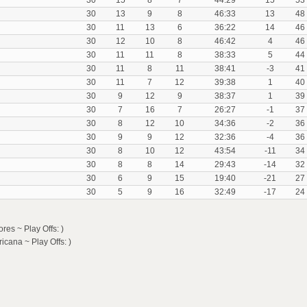
30
15
8
7
44:29
15
53
30
13
9
8
46:33
13
48
30
11
13
6
36:22
14
46
30
12
10
8
46:42
4
46
30
11
11
8
38:33
5
44
30
11
8
11
38:41
-3
41
30
11
7
12
39:38
1
40
30
9
12
9
38:37
1
39
30
7
16
7
26:27
-1
37
30
8
12
10
34:36
-2
36
30
9
9
12
32:36
-4
36
30
8
10
12
43:54
-11
34
30
8
8
14
29:43
-14
32
30
6
9
15
19:40
-21
27
30
5
9
16
32:49
-17
24
es ~ Play Offs: )
cana ~ Play Offs: )