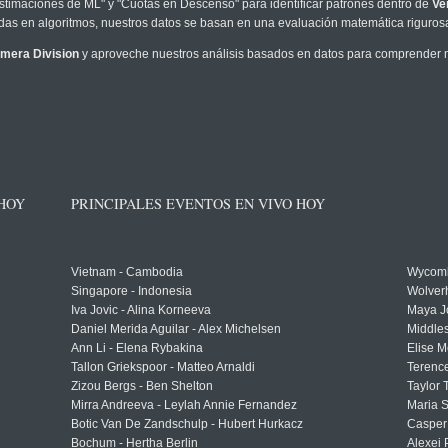
timaciones de ML" y "Cuotas en Descenso" para identificar patrones dentro de
Ve
as en algoritmos, nuestros datos se basan en una evaluación matemática rigurosa
imera Division
y aproveche nuestros análisis basados en datos para comprender me
 HOY
PRINCIPALES EVENTOS EN VIVO HOY
Vietnam - Cambodia
Wycomb
Singapore - Indonesia
Wolver
Iva Jovic - Alina Korneeva
Maya J
Daniel Merida Aguilar - Alex Michelsen
Middle
Ann Li - Elena Rybakina
Elise M
Tallon Griekspoor - Matteo Arnaldi
Terenc
Zizou Bergs - Ben Shelton
Taylor 
Mirra Andreeva - Leylah Annie Fernandez
Maria S
Botic Van De Zandschulp - Hubert Hurkacz
Casper
Bochum - Hertha Berlin
Alexei 