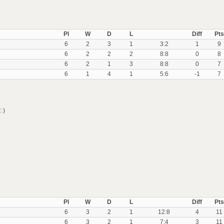
Pl
W
D
L
Diff
Pts
6
2
3
1
3:2
1
9
6
2
2
2
8:8
0
8
6
2
1
3
8:8
0
7
6
1
4
1
5:6
-1
7
 )
Pl
W
D
L
Diff
Pts
6
3
2
1
12:8
4
11
6
3
2
1
7:4
3
11