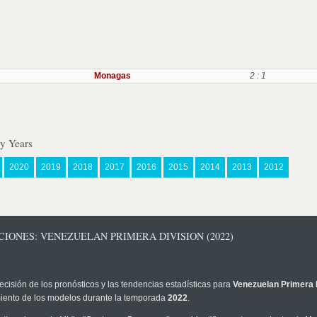
Monagas
2 : 1
y Years
2020
2019
2018
2017
2016
2015
2014
2013
2012
CIONES: VENEZUELAN PRIMERA DIVISION (2022)
ecisión de los pronósticos y las tendencias estadísticas para
Venezuelan Primera 
imiento de los modelos durante la temporada
2022
.