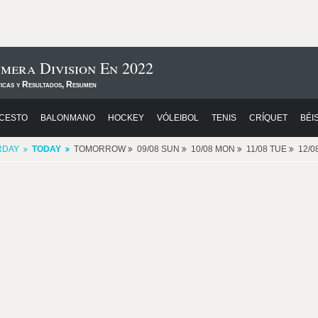
mera Division En 2022
ticas y Resultados, Resumen
CESTO
BALONMANO
HOCKEY
VÓLEIBOL
TENIS
CRÍQUET
BÉI
RDAY
TODAY
TOMORROW
09/08 SUN
10/08 MON
11/08 TUE
12/