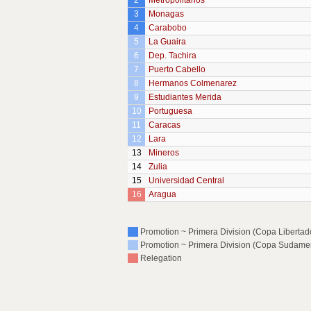
2
Metropolitanos
3
Monagas
4
Carabobo
5
La Guaira
6
Dep. Tachira
7
Puerto Cabello
8
Hermanos Colmenarez
9
Estudiantes Merida
10
Portuguesa
11
Caracas
12
Lara
13
Mineros
14
Zulia
15
Universidad Central
16
Aragua
Promotion ~ Primera Division (Copa Libertador
Promotion ~ Primera Division (Copa Sudameri
Relegation