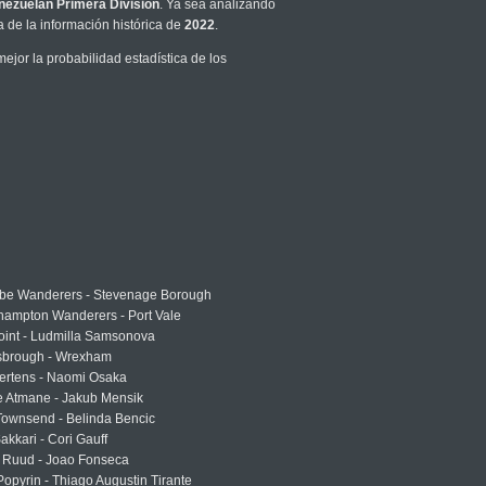
nezuelan Primera Division
. Ya sea analizando
 de la información histórica de
2022
.
jor la probabilidad estadística de los
e Wanderers - Stevenage Borough
hampton Wanderers - Port Vale
oint - Ludmilla Samsonova
sbrough - Wrexham
ertens - Naomi Osaka
e Atmane - Jakub Mensik
Townsend - Belinda Bencic
akkari - Cori Gauff
 Ruud - Joao Fonseca
Popyrin - Thiago Augustin Tirante