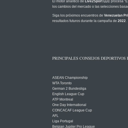
El motor analítico de
Live2Sport LLC
procesa "Es
los cambios del mercado o las selecciones basad
Siga los próximos encuentros de
Venezuelan Pr
resultados futuros durante la campaña de
2022
.
PRINCIPALES CONSEJOS DEPORTIVOS
ASEAN Championship
WTA Toronto
German 2 Bundesliga
English League Cup
ATP Montreal
One Day International
CONCACAF League Cup
AFL
Liga Portugal
Belgian Jupiler Pro League