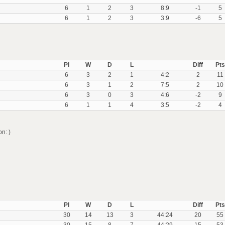
6
1
2
3
8:9
-1
5
6
1
2
3
3:9
-6
5
Pl
W
D
L
Diff
Pts
6
3
2
1
4:2
2
11
6
3
1
2
7:5
2
10
6
3
0
3
4:6
-2
9
6
1
1
4
3:5
-2
4
n: )
Pl
W
D
L
Diff
Pts
30
14
13
3
44:24
20
55