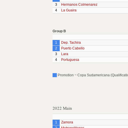
3
Hermanos Colmenarez
4
La Guaira
Group B
1
Dep. Tachira
2
Puerto Cabello
3
Lara
4
Portuguesa
Promotion ~ Copa Sudamericana (Qualificatio
2022 Main
1
Zamora