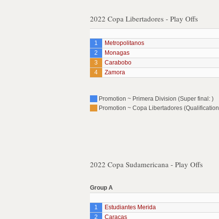
2022 Copa Libertadores - Play Offs
1
Metropolitanos
2
Monagas
3
Carabobo
4
Zamora
Promotion ~ Primera Division (Super final: )
Promotion ~ Copa Libertadores (Qualification:
2022 Copa Sudamericana - Play Offs
Group A
1
Estudiantes Merida
2
Caracas