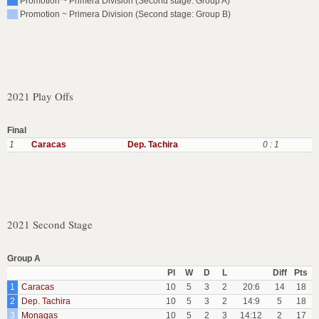
Promotion ~ Primera Division (Second stage: Group A)
Promotion ~ Primera Division (Second stage: Group B)
2021 Play Offs
Final
1
Caracas
Dep. Tachira
0 : 1
2021 Second Stage
Group A
Pl
W
D
L
Diff
Pts
1
Caracas
10
5
3
2
20:6
14
18
2
Dep. Tachira
10
5
3
2
14:9
5
18
3
Monagas
10
5
2
3
14:12
2
17