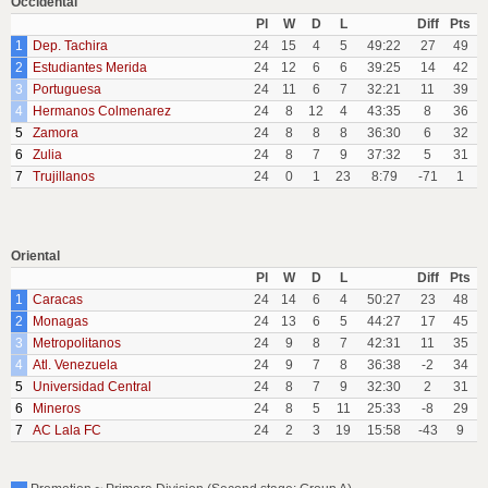
Occidental
Pl
W
D
L
Diff
Pts
1
Dep. Tachira
24
15
4
5
49:22
27
49
2
Estudiantes Merida
24
12
6
6
39:25
14
42
3
Portuguesa
24
11
6
7
32:21
11
39
4
Hermanos Colmenarez
24
8
12
4
43:35
8
36
5
Zamora
24
8
8
8
36:30
6
32
6
Zulia
24
8
7
9
37:32
5
31
7
Trujillanos
24
0
1
23
8:79
-71
1
Oriental
Pl
W
D
L
Diff
Pts
1
Caracas
24
14
6
4
50:27
23
48
2
Monagas
24
13
6
5
44:27
17
45
3
Metropolitanos
24
9
8
7
42:31
11
35
4
Atl. Venezuela
24
9
7
8
36:38
-2
34
5
Universidad Central
24
8
7
9
32:30
2
31
6
Mineros
24
8
5
11
25:33
-8
29
7
AC Lala FC
24
2
3
19
15:58
-43
9