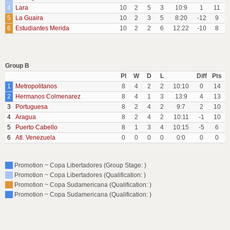
4
Lara
10
2
5
3
10:9
1
11
5
La Guaira
10
2
3
5
8:20
-12
9
6
Estudiantes Merida
10
2
2
6
12:22
-10
8
Group B
Pl
W
D
L
Diff
Pts
1
Metropolitanos
8
4
2
2
10:10
0
14
2
Hermanos Colmenarez
8
4
1
3
13:9
4
13
3
Portuguesa
8
2
4
2
9:7
2
10
4
Aragua
8
2
4
2
10:11
-1
10
5
Puerto Cabello
8
1
3
4
10:15
-5
6
6
Atl. Venezuela
0
0
0
0
0:0
0
0
Promotion ~ Copa Libertadores (Group Stage: )
Promotion ~ Copa Libertadores (Qualification: )
Promotion ~ Copa Sudamericana (Qualification: )
Promotion ~ Copa Sudamericana (Qualification: )