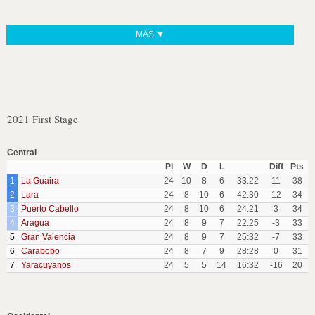
MÁS ▼
2021 First Stage
Central
Pl
W
D
L
Diff
Pts
1
La Guaira
24
10
8
6
33:22
11
38
2
Lara
24
8
10
6
42:30
12
34
3
Puerto Cabello
24
8
10
6
24:21
3
34
4
Aragua
24
8
9
7
22:25
-3
33
5
Gran Valencia
24
8
9
7
25:32
-7
33
6
Carabobo
24
8
7
9
28:28
0
31
7
Yaracuyanos
24
5
5
14
16:32
-16
20