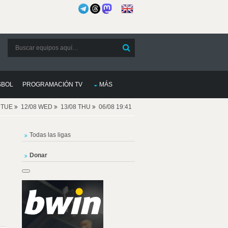
SBOL
PROGRAMACIÓN TV
MÁS
8 TUE
12/08 WED
13/08 THU
06/08 19:41
Todas las ligas
Donar