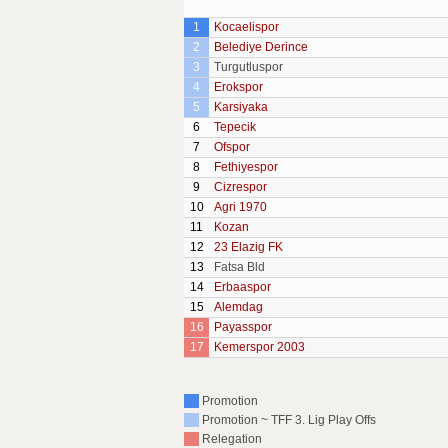
1
Kocaelispor
2
Belediye Derince
3
Turgutluspor
4
Erokspor
5
Karsiyaka
6
Tepecik
7
Ofspor
8
Fethiyespor
9
Cizrespor
10
Agri 1970
11
Kozan
12
23 Elazig FK
13
Fatsa Bld
14
Erbaaspor
15
Alemdag
16
Payasspor
17
Kemerspor 2003
Promotion
Promotion ~ TFF 3. Lig Play Offs
Relegation