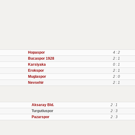
Hopaspor
4 : 2
Bucaspor 1928
2 : 1
Karsiyaka
0 : 1
Erokspor
2 : 1
Muglaspor
2 : 0
Nevsehir
2 : 1
Aksaray Bld.
2 : 1
Turgutluspor
2 : 3
Pazarspor
2 : 3