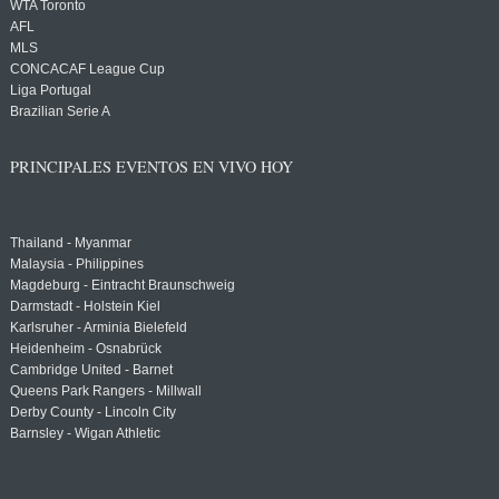
WTA Toronto
AFL
MLS
CONCACAF League Cup
Liga Portugal
Brazilian Serie A
PRINCIPALES EVENTOS EN VIVO HOY
Thailand - Myanmar
Malaysia - Philippines
Magdeburg - Eintracht Braunschweig
Darmstadt - Holstein Kiel
Karlsruher - Arminia Bielefeld
Heidenheim - Osnabrück
Cambridge United - Barnet
Queens Park Rangers - Millwall
Derby County - Lincoln City
Barnsley - Wigan Athletic