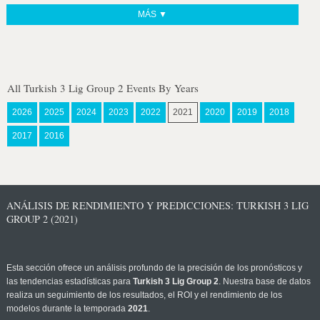
MÁS ▼
All Turkish 3 Lig Group 2 Events By Years
2026
2025
2024
2023
2022
2021
2020
2019
2018
2017
2016
ANÁLISIS DE RENDIMIENTO Y PREDICCIONES: TURKISH 3 LIG
GROUP 2 (2021)
Esta sección ofrece un análisis profundo de la precisión de los pronósticos y
las tendencias estadísticas para
Turkish 3 Lig Group 2
. Nuestra base de datos
realiza un seguimiento de los resultados, el ROI y el rendimiento de los
modelos durante la temporada
2021
.