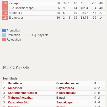
16
Karsspor
36
10
10
16
45:55
-10
40
17
Kucukcekmecespor
36
9
13
14
40:54
-14
40
18
Kepez Bld
36
5
12
19
28:72
-44
27
19
Erganispor
36
2
8
26
18:74
-56
14
Promotion
Promotion ~ TFF 3. Lig Play Offs
Relegation
2011/12 Play Offs
Semi-finals
1
Hacettepe
Gumushanespor
4 : 1
2
Amedspor
Bayrampasa
0 : 2
3
Kahramanmarasspor
Keciorengucu
2 : 0
4
Trabzon Akcaabat
Bingol
0 : 2
5
Karacabey Bld.
Sancaktepe
4 : 0