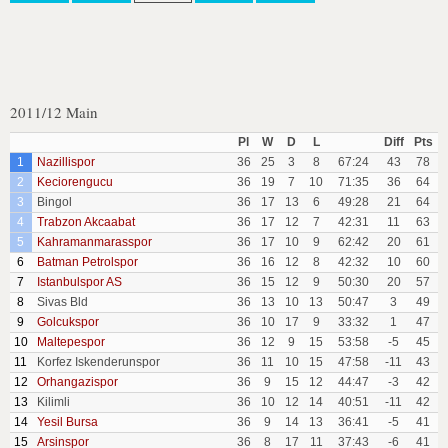
2011/12 Main
Pl
W
D
L
Diff
Pts
1
Nazillispor
36
25
3
8
67:24
43
78
2
Keciorengucu
36
19
7
10
71:35
36
64
3
Bingol
36
17
13
6
49:28
21
64
4
Trabzon Akcaabat
36
17
12
7
42:31
11
63
5
Kahramanmarasspor
36
17
10
9
62:42
20
61
6
Batman Petrolspor
36
16
12
8
42:32
10
60
7
Istanbulspor AS
36
15
12
9
50:30
20
57
8
Sivas Bld
36
13
10
13
50:47
3
49
9
Golcukspor
36
10
17
9
33:32
1
47
10
Maltepespor
36
12
9
15
53:58
-5
45
11
Korfez Iskenderunspor
36
11
10
15
47:58
-11
43
12
Orhangazispor
36
9
15
12
44:47
-3
42
13
Kilimli
36
10
12
14
40:51
-11
42
14
Yesil Bursa
36
9
14
13
36:41
-5
41
15
Arsinspor
36
8
17
11
37:43
-6
41