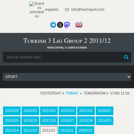
español
info@live2sport.com
Turkish 3 Lig Group 2 2011/12
resultados, clasificaciones
YESTERDAY
TODAY
TOMORROW
07/08 11:56
2025/26
2024/25
2023/24
2022/23
2021/22
2020/21
2019/20
2018/19
2017/18
2016/17
2015/16
2014/15
2013/14
2012/13
2011/12
2010/11
2009/10