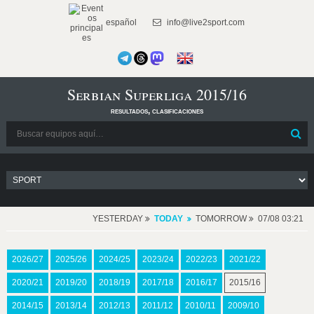
español
info@live2sport.com
Serbian Superliga 2015/16
resultados, clasificaciones
YESTERDAY
TODAY
TOMORROW
07/08 03:21
2026/27
2025/26
2024/25
2023/24
2022/23
2021/22
2020/21
2019/20
2018/19
2017/18
2016/17
2015/16
2014/15
2013/14
2012/13
2011/12
2010/11
2009/10