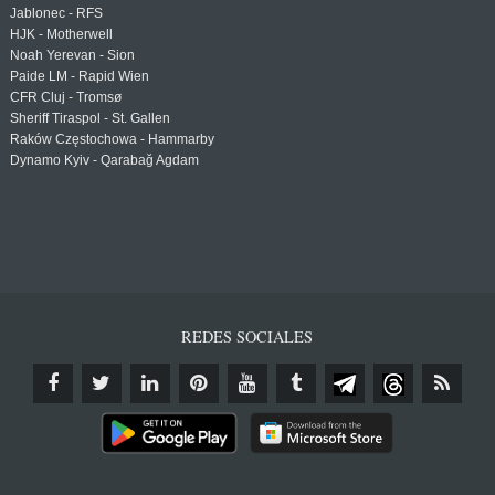
Jablonec - RFS
HJK - Motherwell
Noah Yerevan - Sion
Paide LM - Rapid Wien
CFR Cluj - Tromsø
Sheriff Tiraspol - St. Gallen
Raków Częstochowa - Hammarby
Dynamo Kyiv - Qarabağ Agdam
REDES SOCIALES