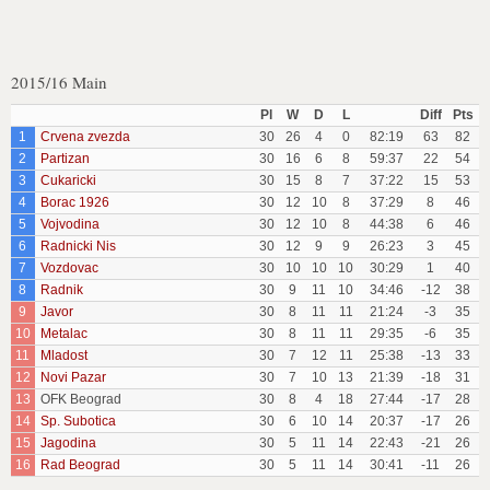
2015/16 Main
Pl
W
D
L
Diff
Pts
1
Crvena zvezda
30
26
4
0
82:19
63
82
2
Partizan
30
16
6
8
59:37
22
54
3
Cukaricki
30
15
8
7
37:22
15
53
4
Borac 1926
30
12
10
8
37:29
8
46
5
Vojvodina
30
12
10
8
44:38
6
46
6
Radnicki Nis
30
12
9
9
26:23
3
45
7
Vozdovac
30
10
10
10
30:29
1
40
8
Radnik
30
9
11
10
34:46
-12
38
9
Javor
30
8
11
11
21:24
-3
35
10
Metalac
30
8
11
11
29:35
-6
35
11
Mladost
30
7
12
11
25:38
-13
33
12
Novi Pazar
30
7
10
13
21:39
-18
31
13
OFK Beograd
30
8
4
18
27:44
-17
28
14
Sp. Subotica
30
6
10
14
20:37
-17
26
15
Jagodina
30
5
11
14
22:43
-21
26
16
Rad Beograd
30
5
11
14
30:41
-11
26