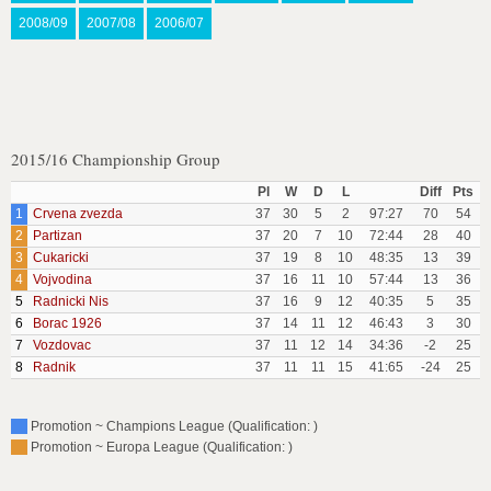
2008/09
2007/08
2006/07
2015/16 Championship Group
Pl
W
D
L
Diff
Pts
1
Crvena zvezda
37
30
5
2
97:27
70
54
2
Partizan
37
20
7
10
72:44
28
40
3
Cukaricki
37
19
8
10
48:35
13
39
4
Vojvodina
37
16
11
10
57:44
13
36
5
Radnicki Nis
37
16
9
12
40:35
5
35
6
Borac 1926
37
14
11
12
46:43
3
30
7
Vozdovac
37
11
12
14
34:36
-2
25
8
Radnik
37
11
11
15
41:65
-24
25
Promotion ~ Champions League (Qualification: )
Promotion ~ Europa League (Qualification: )