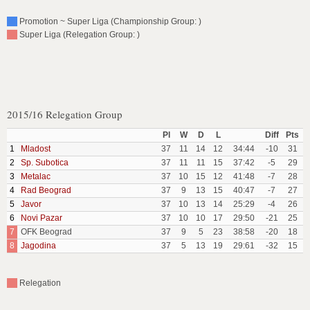
Promotion ~ Super Liga (Championship Group: )
Super Liga (Relegation Group: )
2015/16 Relegation Group
Pl
W
D
L
Diff
Pts
1
Mladost
37
11
14
12
34:44
-10
31
2
Sp. Subotica
37
11
11
15
37:42
-5
29
3
Metalac
37
10
15
12
41:48
-7
28
4
Rad Beograd
37
9
13
15
40:47
-7
27
5
Javor
37
10
13
14
25:29
-4
26
6
Novi Pazar
37
10
10
17
29:50
-21
25
7
OFK Beograd
37
9
5
23
38:58
-20
18
8
Jagodina
37
5
13
19
29:61
-32
15
Relegation