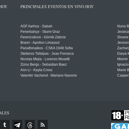
 HOY
PRINCIPALES EVENTOS EN VIVO HOY
AGF Aarhus - Sabah
Nuno Bo
Fenerbahçe - Sturm Graz
Jessic
Ferencvárosi - Górnik Zabrze
Sloane 
Brann - Apollon Limassol
Jenson
Panathinaikos - CSKA 1948 Sofia
Zachary
Stefanos Tsitsipas - Joao Fonseca
Darya K
Nicolas Mejia - Lorenzo Musetti
Miomir 
Zizou Bergs - Sebastian Baez
Ignacio
Ann Li - Kayla Cross
Marie 
Valentin Vacherot - Mariano Navone
Casper
ALES