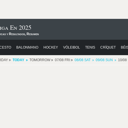
iga En 2025
ticas y Resultados, Resumen
CESTO
BALONMANO
HOCKEY
VÓLEIBOL
TENIS
CRÍQUET
BÉI
RDAY
TODAY
TOMORROW
07/08 FRI
08/08 SAT
09/08 SUN
10/0