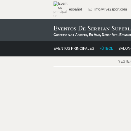
español
info@live2sport.com
Eventos De Serbian Superl
Consejos para Apostar, En Vivo, Dónde Ver, Estadís
EVENTOS PRINCIPALES
FÚTBOL
BALON
YESTE