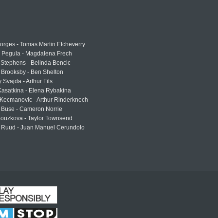
rges - Tomas Martin Etcheverry
a Pegula - Magdalena Frech
Stephens - Belinda Bencic
 Brooksby - Ben Shelton
 Svajda - Arthur Fils
asatkina - Elena Rybakina
Kecmanovic - Arthur Rinderknech
 Buse - Cameron Norrie
Bouzkova - Taylor Townsend
 Ruud - Juan Manuel Cerundolo