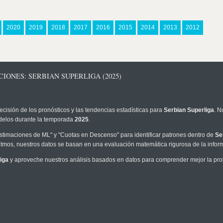
2020
2019
2018
2017
2016
2015
2014
2013
2012
IONES: SERBIAN SUPERLIGA (2025)
ecisión de los pronósticos y las tendencias estadísticas para
Serbian Superliga
. N
modelos durante la temporada
2025
.
timaciones de ML" y "Cuotas en Descenso" para identificar patrones dentro de
Se
tmos, nuestros datos se basan en una evaluación matemática rigurosa de la infor
iga
y aproveche nuestros análisis basados en datos para comprender mejor la proba