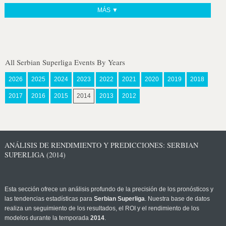
MÁS ▼
All Serbian Superliga Events By Years
2026
2025
2024
2023
2022
2021
2020
2019
2018
2017
2016
2015
2014
2013
2012
ANÁLISIS DE RENDIMIENTO Y PREDICCIONES: SERBIAN
SUPERLIGA (2014)
Esta sección ofrece un análisis profundo de la precisión de los pronósticos y
las tendencias estadísticas para
Serbian Superliga
. Nuestra base de datos
realiza un seguimiento de los resultados, el ROI y el rendimiento de los
modelos durante la temporada
2014
.