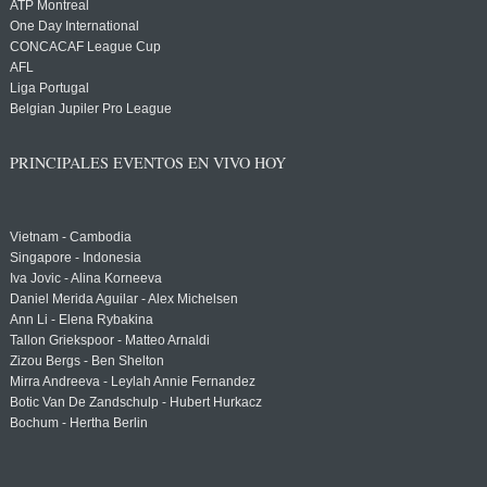
ATP Montreal
One Day International
CONCACAF League Cup
AFL
Liga Portugal
Belgian Jupiler Pro League
PRINCIPALES EVENTOS EN VIVO HOY
Vietnam - Cambodia
Singapore - Indonesia
Iva Jovic - Alina Korneeva
Daniel Merida Aguilar - Alex Michelsen
Ann Li - Elena Rybakina
Tallon Griekspoor - Matteo Arnaldi
Zizou Bergs - Ben Shelton
Mirra Andreeva - Leylah Annie Fernandez
Botic Van De Zandschulp - Hubert Hurkacz
Bochum - Hertha Berlin