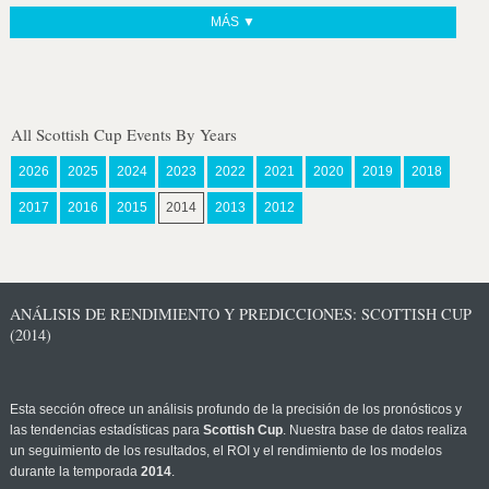
MÁS ▼
All Scottish Cup Events By Years
2026
2025
2024
2023
2022
2021
2020
2019
2018
2017
2016
2015
2014
2013
2012
ANÁLISIS DE RENDIMIENTO Y PREDICCIONES: SCOTTISH CUP
(2014)
Esta sección ofrece un análisis profundo de la precisión de los pronósticos y
las tendencias estadísticas para
Scottish Cup
. Nuestra base de datos realiza
un seguimiento de los resultados, el ROI y el rendimiento de los modelos
durante la temporada
2014
.