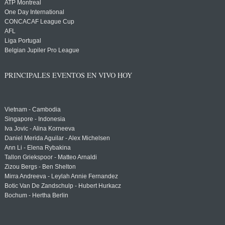
ATP Montreal
One Day International
CONCACAF League Cup
AFL
Liga Portugal
Belgian Jupiler Pro League
PRINCIPALES EVENTOS EN VIVO HOY
Vietnam - Cambodia
Singapore - Indonesia
Iva Jovic - Alina Korneeva
Daniel Merida Aguilar - Alex Michelsen
Ann Li - Elena Rybakina
Tallon Griekspoor - Matteo Arnaldi
Zizou Bergs - Ben Shelton
Mirra Andreeva - Leylah Annie Fernandez
Botic Van De Zandschulp - Hubert Hurkacz
Bochum - Hertha Berlin