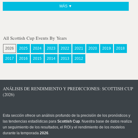
MÁS ▼
All Scottish Cup Events By Years
2026
2025
2024
2023
2022
2021
2020
2019
2018
2017
2016
2015
2014
2013
2012
ANÁLISIS DE RENDIMIENTO Y PREDICCIONES: SCOTTISH CUP
(2026)
Esta sección ofrece un análisis profundo de la precisión de los pronósticos y
las tendencias estadísticas para
Scottish Cup
. Nuestra base de datos realiza
un seguimiento de los resultados, el ROI y el rendimiento de los modelos
durante la temporada
2026
.