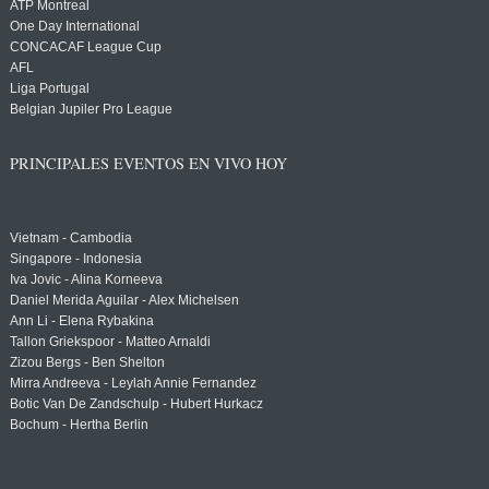
ATP Montreal
One Day International
CONCACAF League Cup
AFL
Liga Portugal
Belgian Jupiler Pro League
PRINCIPALES EVENTOS EN VIVO HOY
Vietnam - Cambodia
Singapore - Indonesia
Iva Jovic - Alina Korneeva
Daniel Merida Aguilar - Alex Michelsen
Ann Li - Elena Rybakina
Tallon Griekspoor - Matteo Arnaldi
Zizou Bergs - Ben Shelton
Mirra Andreeva - Leylah Annie Fernandez
Botic Van De Zandschulp - Hubert Hurkacz
Bochum - Hertha Berlin