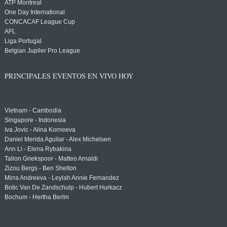
ATP Montreal
One Day International
CONCACAF League Cup
AFL
Liga Portugal
Belgian Jupiler Pro League
PRINCIPALES EVENTOS EN VIVO HOY
Vietnam - Cambodia
Singapore - Indonesia
Iva Jovic - Alina Korneeva
Daniel Merida Aguilar - Alex Michelsen
Ann Li - Elena Rybakina
Tallon Griekspoor - Matteo Arnaldi
Zizou Bergs - Ben Shelton
Mirra Andreeva - Leylah Annie Fernandez
Botic Van De Zandschulp - Hubert Hurkacz
Bochum - Hertha Berlin