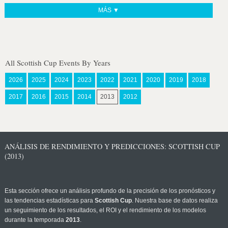
MÁS ▼
All Scottish Cup Events By Years
2026
2025
2024
2023
2022
2021
2020
2019
2018
2017
2016
2015
2014
2013
2012
ANÁLISIS DE RENDIMIENTO Y PREDICCIONES: SCOTTISH CUP
(2013)
Esta sección ofrece un análisis profundo de la precisión de los pronósticos y
las tendencias estadísticas para
Scottish Cup
. Nuestra base de datos realiza
un seguimiento de los resultados, el ROI y el rendimiento de los modelos
durante la temporada
2013
.