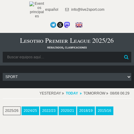
español
info@live2sport.com
Lesotho Premier League 2025/26
resultados, clasificaciones
YESTERDAY
TODAY
TOMORROW
08/08 06:29
2025/26
2024/25
2022/23
2020/21
2018/19
2015/16