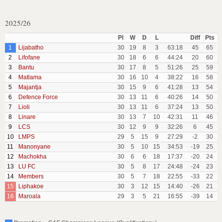
2025/26
Pl
W
D
L
Diff
Pts
1
Lijabatho
30
19
8
3
63:18
45
65
2
Lifofane
30
18
6
6
44:24
20
60
3
Bantu
30
17
8
5
51:26
25
59
4
Matlama
30
16
10
4
38:22
16
58
5
Majantja
30
15
9
6
41:28
13
54
6
Defence Force
30
13
11
6
40:26
14
50
7
Lioli
30
13
11
6
37:24
13
50
8
Linare
30
13
7
10
42:31
11
46
9
LCS
30
12
9
9
32:26
6
45
10
LMPS
29
5
15
9
27:29
-2
30
11
Manonyane
30
5
10
15
34:53
-19
25
12
Machokha
30
6
6
18
17:37
-20
24
13
LU FC
30
5
8
17
24:48
-24
23
14
Members
30
5
7
18
22:55
-33
22
15
Liphakoe
30
3
12
15
14:40
-26
21
16
Maroala
29
3
5
21
16:55
-39
14