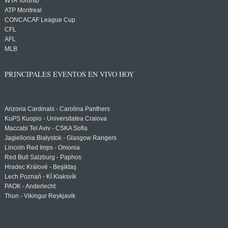
WTA Toronto
ATP Montreal
CONCACAF League Cup
CFL
AFL
MLB
PRINCIPALES EVENTOS EN VIVO HOY
Arizona Cardinals - Carolina Panthers
KuPS Kuopio - Universitatea Craiova
Maccabi Tel Aviv - CSKA Sofia
Jagiellonia Białystok - Glasgow Rangers
Lincoln Red Imps - Omonia
Red Bull Salzburg - Paphos
Hradec Králové - Beşiktaş
Lech Poznań - KÍ Klaksvík
PAOK - Anderlecht
Thun - Vikingur Reykjavik