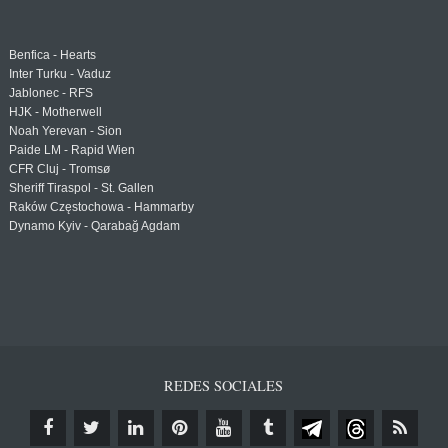
Benfica - Hearts
Inter Turku - Vaduz
Jablonec - RFS
HJK - Motherwell
Noah Yerevan - Sion
Paide LM - Rapid Wien
CFR Cluj - Tromsø
Sheriff Tiraspol - St. Gallen
Raków Częstochowa - Hammarby
Dynamo Kyiv - Qarabağ Agdam
REDES SOCIALES