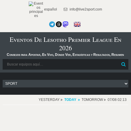
español
info@live2sport.com
Eventos De Lesotho Premier League En
2026
Consejos para Apostar, En Vivo, Dónde Ver, Estadísticas y Resultados, Resumen
YESTERDAY
TODAY
TOMORROW
07/08 02:13