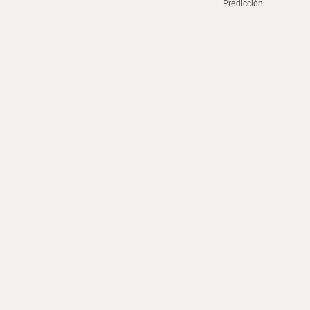
Predicción