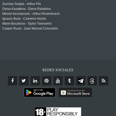
Zachary Svajda - Arthur Fils
Darya Kasatkina - Elena Rybakina
Miomir Kecmanovic - Arthur Rinderknech
Ignacio Buse - Cameron Norrie
Marie Bouzkova - Taylor Townsend
Casper Ruud - Juan Manuel Cerundolo
REDES SOCIALES