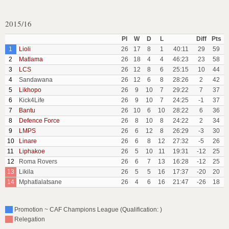
2015/16
Pl
W
D
L
Diff
Pts
1
Lioli
26
17
8
1
40:11
29
59
2
Matlama
26
18
4
4
46:23
23
58
3
LCS
26
12
8
6
25:15
10
44
4
Sandawana
26
12
6
8
28:26
2
42
5
Likhopo
26
9
10
7
29:22
7
37
6
Kick4Life
26
9
10
7
24:25
-1
37
7
Bantu
26
10
6
10
28:22
6
36
8
Defence Force
26
8
10
8
24:22
2
34
9
LMPS
26
6
12
8
26:29
-3
30
10
Linare
26
6
8
12
27:32
-5
26
11
Liphakoe
26
5
10
11
19:31
-12
25
12
Roma Rovers
26
6
7
13
16:28
-12
25
13
Likila
26
5
5
16
17:37
-20
20
14
Mphatlalatsane
26
4
6
16
21:47
-26
18
Promotion ~ CAF Champions League (Qualification: )
Relegation