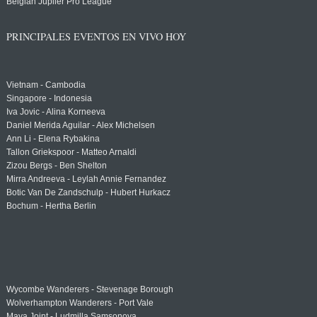
Belgian Jupiler Pro League
PRINCIPALES EVENTOS EN VIVO HOY
Vietnam - Cambodia
Singapore - Indonesia
Iva Jovic - Alina Korneeva
Daniel Merida Aguilar - Alex Michelsen
Ann Li - Elena Rybakina
Tallon Griekspoor - Matteo Arnaldi
Zizou Bergs - Ben Shelton
Mirra Andreeva - Leylah Annie Fernandez
Botic Van De Zandschulp - Hubert Hurkacz
Bochum - Hertha Berlin
Wycombe Wanderers - Stevenage Borough
Wolverhampton Wanderers - Port Vale
Maya Joint - Ludmilla Samsonova