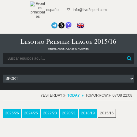
español
info@live2sport.com
Lesotho Premier League 2015/16
resultados, clasificaciones
YESTERDAY
TODAY
TOMORROW
07/08 22:08
2025/26
2024/25
2022/23
2020/21
2018/19
2015/16