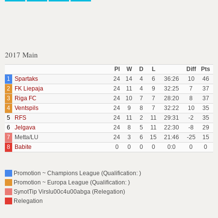
2017 Main
Pl
W
D
L
Diff
Pts
1
Spartaks
24
14
4
6
36:26
10
46
2
FK Liepaja
24
11
4
9
32:25
7
37
3
Riga FC
24
10
7
7
28:20
8
37
4
Ventspils
24
9
8
7
32:22
10
35
5
RFS
24
11
2
11
29:31
-2
35
6
Jelgava
24
8
5
11
22:30
-8
29
7
Metta/LU
24
3
6
15
21:46
-25
15
8
Babite
0
0
0
0
0:0
0
0
Promotion ~ Champions League (Qualification: )
Promotion ~ Europa League (Qualification: )
SynotTip Virslu00c4u00abga (Relegation)
Relegation