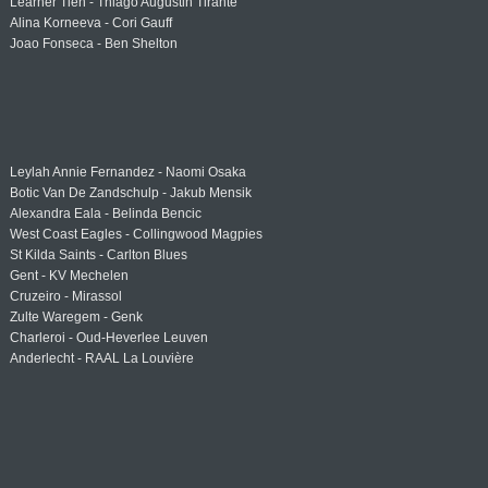
Learner Tien - Thiago Augustin Tirante
Alina Korneeva - Cori Gauff
Joao Fonseca - Ben Shelton
Leylah Annie Fernandez - Naomi Osaka
Botic Van De Zandschulp - Jakub Mensik
Alexandra Eala - Belinda Bencic
West Coast Eagles - Collingwood Magpies
St Kilda Saints - Carlton Blues
Gent - KV Mechelen
Cruzeiro - Mirassol
Zulte Waregem - Genk
Charleroi - Oud-Heverlee Leuven
Anderlecht - RAAL La Louvière