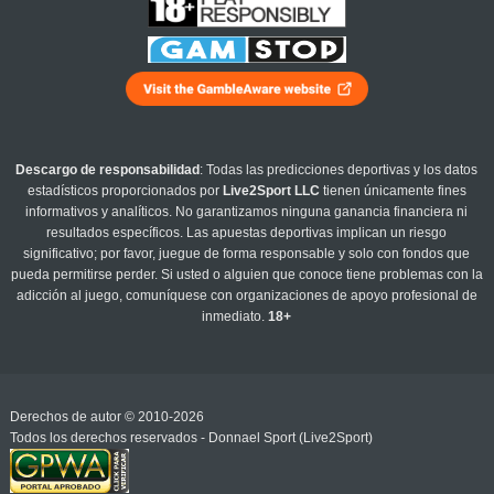
Descargo de responsabilidad
: Todas las predicciones deportivas y los datos
estadísticos proporcionados por
Live2Sport LLC
tienen únicamente fines
informativos y analíticos. No garantizamos ninguna ganancia financiera ni
resultados específicos. Las apuestas deportivas implican un riesgo
significativo; por favor, juegue de forma responsable y solo con fondos que
pueda permitirse perder. Si usted o alguien que conoce tiene problemas con la
adicción al juego, comuníquese con organizaciones de apoyo profesional de
inmediato.
18+
Derechos de autor © 2010-2026
Todos los derechos reservados - Donnael Sport (Live2Sport)