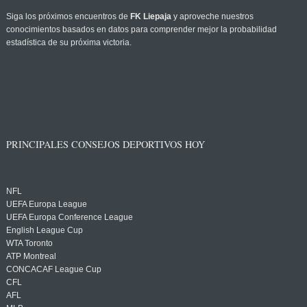
Siga los próximos encuentros de
FK Liepaja
y aproveche nuestros
conocimientos basados en datos para comprender mejor la probabilidad
estadística de su próxima victoria.
PRINCIPALES CONSEJOS DEPORTIVOS HOY
NFL
UEFA Europa League
UEFA Europa Conference League
English League Cup
WTA Toronto
ATP Montreal
CONCACAF League Cup
CFL
AFL