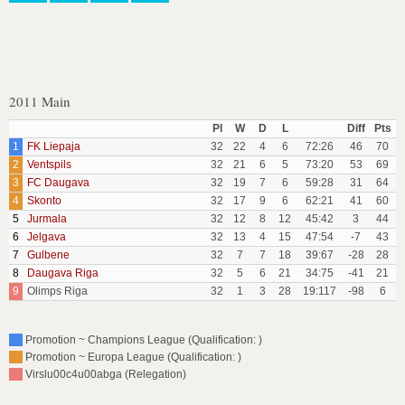
2011 Main
Pl
W
D
L
Diff
Pts
1
FK Liepaja
32
22
4
6
72:26
46
70
2
Ventspils
32
21
6
5
73:20
53
69
3
FC Daugava
32
19
7
6
59:28
31
64
4
Skonto
32
17
9
6
62:21
41
60
5
Jurmala
32
12
8
12
45:42
3
44
6
Jelgava
32
13
4
15
47:54
-7
43
7
Gulbene
32
7
7
18
39:67
-28
28
8
Daugava Riga
32
5
6
21
34:75
-41
21
9
Olimps Riga
32
1
3
28
19:117
-98
6
Promotion ~ Champions League (Qualification: )
Promotion ~ Europa League (Qualification: )
Virslu00c4u00abga (Relegation)