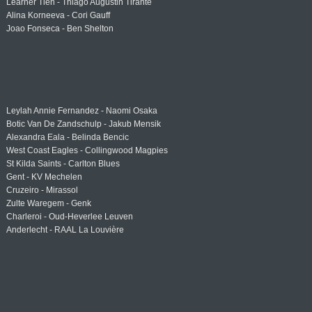
Learner Tien - Thiago Augustin Tirante
Alina Korneeva - Cori Gauff
Joao Fonseca - Ben Shelton
Leylah Annie Fernandez - Naomi Osaka
Botic Van De Zandschulp - Jakub Mensik
Alexandra Eala - Belinda Bencic
West Coast Eagles - Collingwood Magpies
St Kilda Saints - Carlton Blues
Gent - KV Mechelen
Cruzeiro - Mirassol
Zulte Waregem - Genk
Charleroi - Oud-Heverlee Leuven
Anderlecht - RAAL La Louvière