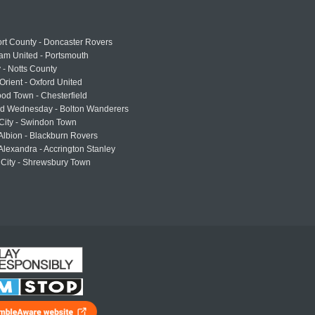
rt County - Doncaster Rovers
am United - Portsmouth
 - Notts County
Orient - Oxford United
od Town - Chesterfield
eld Wednesday - Bolton Wanderers
 City - Swindon Town
Albion - Blackburn Rovers
lexandra - Accrington Stanley
 City - Shrewsbury Town