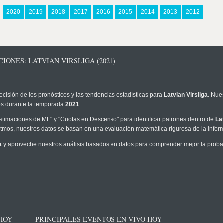
2020
2019
2018
2017
2016
2015
2014
2013
2012
IONES: LATVIAN VIRSLIGA (2021)
ecisión de los pronósticos y las tendencias estadísticas para
Latvian Virsliga
. Nue
los durante la temporada
2021
.
timaciones de ML" y "Cuotas en Descenso" para identificar patrones dentro de
La
tmos, nuestros datos se basan en una evaluación matemática rigurosa de la infor
a
y aproveche nuestros análisis basados en datos para comprender mejor la probabi
 HOY
PRINCIPALES EVENTOS EN VIVO HOY