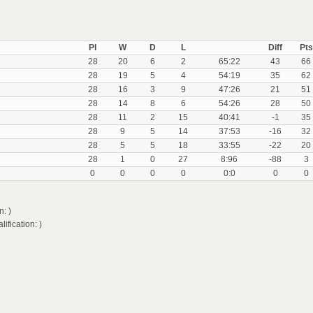
Pl
W
D
L
Diff
Pts
28
20
6
2
65:22
43
66
28
19
5
4
54:19
35
62
28
16
3
9
47:26
21
51
28
14
8
6
54:26
28
50
28
11
2
15
40:41
-1
35
28
9
5
14
37:53
-16
32
28
5
5
18
33:55
-22
20
28
1
0
27
8:96
-88
3
0
0
0
0
0:0
0
0
: )
fication: )