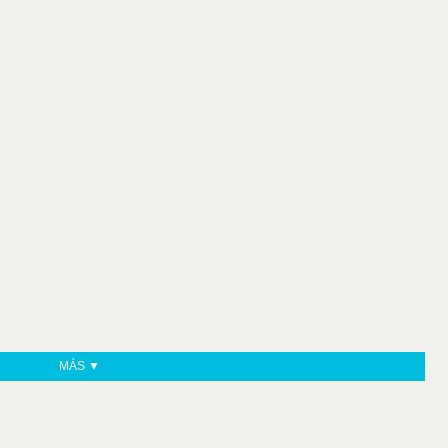
MÁS ▼