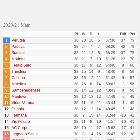
2020/21 Main
Pl
W
D
L
Diff
Pts
1
Perugia
38
23
10
5
67:30
37
79
2
Padova
38
24
7
7
68:26
42
79
3
Sudtirol
38
21
12
5
66:29
37
75
4
Modena
38
21
7
10
51:28
23
70
5
FeralpiSalo
38
17
9
12
54:46
8
60
6
Triestina
38
15
14
9
48:40
8
59
7
Cesena
38
15
12
11
51:42
9
57
8
Matelica
38
16
8
14
59:62
-3
56
9
Sambenedettese
38
14
12
12
43:43
0
50
10
Mantova
38
12
13
13
47:49
-2
49
11
Virtus Verona
38
11
16
11
43:44
-1
49
12
Gubbio
38
12
12
14
40:45
-5
48
13
Fermana
38
9
15
14
31:44
-13
42
14
Vis Pesaro
38
11
8
19
41:57
-16
41
15
AC Carpi
38
10
11
17
45:62
-17
41
16
Legnago Salus
38
8
14
16
35:47
-12
38