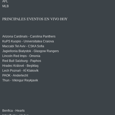
AFL
MLB
PRINCIPALES EVENTOS EN VIVO HOY
Arizona Cardinals - Carolina Panthers
KuPS Kuopio - Universitatea Craiova
Maccabi Tel Aviv - CSKA Sofia
Jagiellonia Białystok - Glasgow Rangers
Lincoln Red Imps - Omonia
Red Bull Salzburg - Paphos
Hradec Králové - Beşiktaş
Lech Poznań - KÍ Klaksvík
PAOK - Anderlecht
Thun - Vikingur Reykjavik
Benfica - Hearts