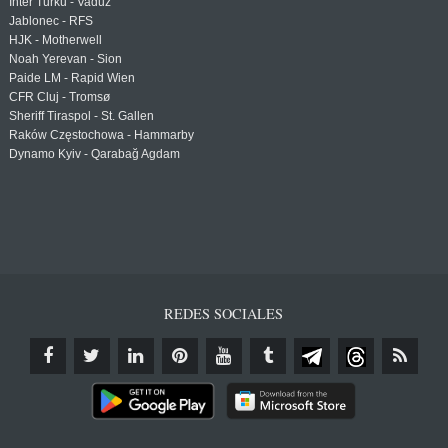
Inter Turku - Vaduz
Jablonec - RFS
HJK - Motherwell
Noah Yerevan - Sion
Paide LM - Rapid Wien
CFR Cluj - Tromsø
Sheriff Tiraspol - St. Gallen
Raków Częstochowa - Hammarby
Dynamo Kyiv - Qarabağ Agdam
REDES SOCIALES