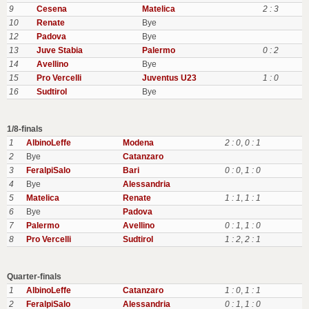
9
Cesena
Matelica
2 : 3
10
Renate
Bye
12
Padova
Bye
13
Juve Stabia
Palermo
0 : 2
14
Avellino
Bye
15
Pro Vercelli
Juventus U23
1 : 0
16
Sudtirol
Bye
1/8-finals
1
AlbinoLeffe
Modena
2 : 0
,
0 : 1
2
Bye
Catanzaro
3
FeralpiSalo
Bari
0 : 0
,
1 : 0
4
Bye
Alessandria
5
Matelica
Renate
1 : 1
,
1 : 1
6
Bye
Padova
7
Palermo
Avellino
0 : 1
,
1 : 0
8
Pro Vercelli
Sudtirol
1 : 2
,
2 : 1
Quarter-finals
1
AlbinoLeffe
Catanzaro
1 : 0
,
1 : 1
2
FeralpiSalo
Alessandria
0 : 1
,
1 : 0