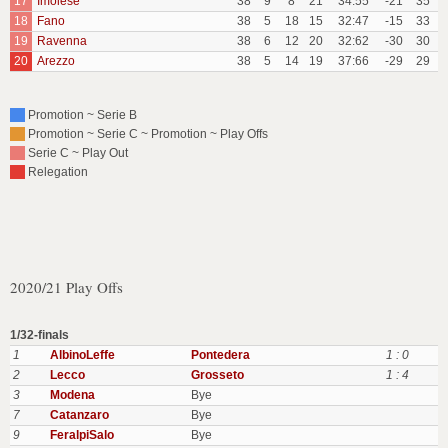
17
Imolese
38
9
8
21
34:55
-21
35
18
Fano
38
5
18
15
32:47
-15
33
19
Ravenna
38
6
12
20
32:62
-30
30
20
Arezzo
38
5
14
19
37:66
-29
29
Promotion ~ Serie B
Promotion ~ Serie C ~ Promotion ~ Play Offs
Serie C ~ Play Out
Relegation
2020/21 Play Offs
1/32-finals
1
AlbinoLeffe
Pontedera
1 : 0
2
Lecco
Grosseto
1 : 4
3
Modena
Bye
7
Catanzaro
Bye
9
FeralpiSalo
Bye