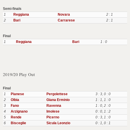
Semi-finals
1
Reggiana
Novara
2 : 1
2
Bari
Carrarese
2 : 1
Final
1
Reggiana
Bari
1 : 0
2019/20 Play Out
Final
1
Pianese
Pergolettese
3 : 3
,
0 : 0
2
Olbia
Giana Erminio
1 : 1
,
1 : 0
3
Fano
Ravenna
1 : 0
,
2 : 0
4
Arzignano
Imolese
0 : 0
,
1 : 2
5
Rende
Picerno
0 : 3
,
1 : 0
6
Bisceglie
Sicula Leonzio
0 : 1
,
0 : 1