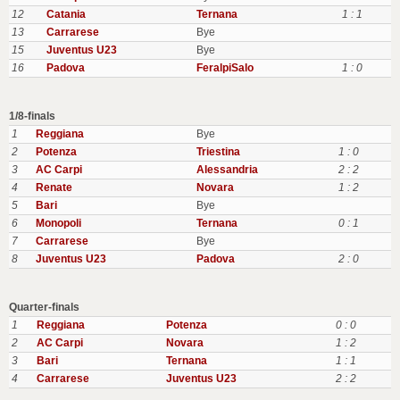
12
Catania
Ternana
1 : 1
13
Carrarese
Bye
15
Juventus U23
Bye
16
Padova
FeralpiSalo
1 : 0
1/8-finals
1
Reggiana
Bye
2
Potenza
Triestina
1 : 0
3
AC Carpi
Alessandria
2 : 2
4
Renate
Novara
1 : 2
5
Bari
Bye
6
Monopoli
Ternana
0 : 1
7
Carrarese
Bye
8
Juventus U23
Padova
2 : 0
Quarter-finals
1
Reggiana
Potenza
0 : 0
2
AC Carpi
Novara
1 : 2
3
Bari
Ternana
1 : 1
4
Carrarese
Juventus U23
2 : 2