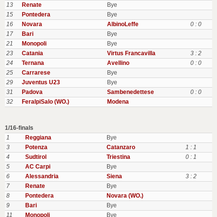
13
Renate
Bye
15
Pontedera
Bye
16
Novara
AlbinoLeffe
0 : 0
17
Bari
Bye
21
Monopoli
Bye
23
Catania
Virtus Francavilla
3 : 2
24
Ternana
Avellino
0 : 0
25
Carrarese
Bye
29
Juventus U23
Bye
31
Padova
Sambenedettese
0 : 0
32
FeralpiSalo (WO.)
Modena
1/16-finals
1
Reggiana
Bye
3
Potenza
Catanzaro
1 : 1
4
Sudtirol
Triestina
0 : 1
5
AC Carpi
Bye
6
Alessandria
Siena
3 : 2
7
Renate
Bye
8
Pontedera
Novara (WO.)
9
Bari
Bye
11
Monopoli
Bye