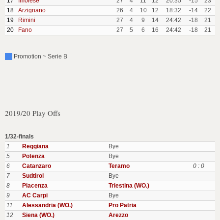
17
Imolese
27
4
11
12
20:35
-15
23
18
Arzignano
26
4
10
12
18:32
-14
22
19
Rimini
27
4
9
14
24:42
-18
21
20
Fano
27
5
6
16
24:42
-18
21
Promotion ~ Serie B
2019/20 Play Offs
1/32-finals
1
Reggiana
Bye
5
Potenza
Bye
6
Catanzaro
Teramo
0 : 0
7
Sudtirol
Bye
8
Piacenza
Triestina (WO.)
9
AC Carpi
Bye
11
Alessandria (WO.)
Pro Patria
12
Siena (WO.)
Arezzo