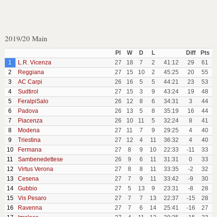
2019/20 Main
Pl
W
D
L
Diff
Pts
1
L.R. Vicenza
27
18
7
2
41:12
29
61
2
Reggiana
27
15
10
2
45:25
20
55
3
AC Carpi
26
16
5
5
44:21
23
53
4
Sudtirol
27
15
3
9
43:24
19
48
5
FeralpiSalo
26
12
8
6
34:31
3
44
6
Padova
26
13
5
8
35:19
16
44
7
Piacenza
26
10
11
5
32:24
8
41
8
Modena
27
11
7
9
29:25
4
40
9
Triestina
27
12
4
11
36:32
4
40
10
Fermana
27
8
9
10
22:33
-11
33
11
Sambenedettese
26
9
6
11
31:31
0
33
12
Virtus Verona
27
8
8
11
33:35
-2
32
13
Cesena
27
7
9
11
33:42
-9
30
14
Gubbio
27
5
13
9
23:31
-8
28
15
Vis Pesaro
27
7
7
13
22:37
-15
28
16
Ravenna
27
7
6
14
25:41
-16
27