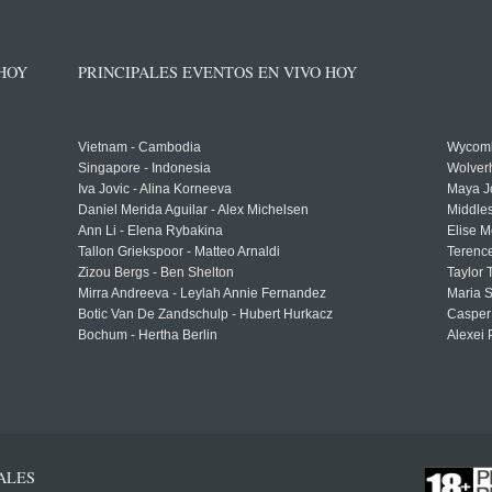
 HOY
PRINCIPALES EVENTOS EN VIVO HOY
Vietnam - Cambodia
Wycomb
Singapore - Indonesia
Wolver
Iva Jovic - Alina Korneeva
Maya J
Daniel Merida Aguilar - Alex Michelsen
Middle
Ann Li - Elena Rybakina
Elise M
Tallon Griekspoor - Matteo Arnaldi
Terenc
Zizou Bergs - Ben Shelton
Taylor 
Mirra Andreeva - Leylah Annie Fernandez
Maria S
Botic Van De Zandschulp - Hubert Hurkacz
Casper
Bochum - Hertha Berlin
Alexei 
ALES