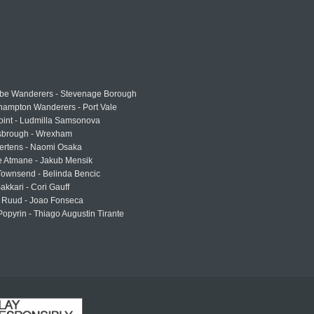
e Wanderers - Stevenage Borough
hampton Wanderers - Port Vale
oint - Ludmilla Samsonova
sbrough - Wrexham
ertens - Naomi Osaka
e Atmane - Jakub Mensik
Townsend - Belinda Bencic
akkari - Cori Gauff
 Ruud - Joao Fonseca
Popyrin - Thiago Augustin Tirante