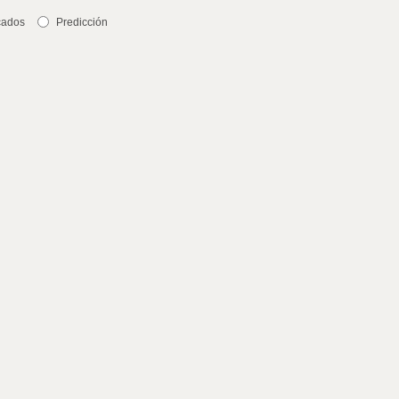
cados
Predicción