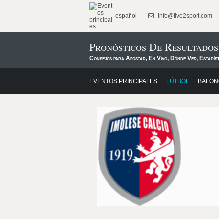
español
info@live2sport.com
Pronósticos De Resultados
Consejos para Apostar, En Vivo, Dónde Ver, Estadís
EVENTOS PRINCIPALES
FÚTBOL
BALON