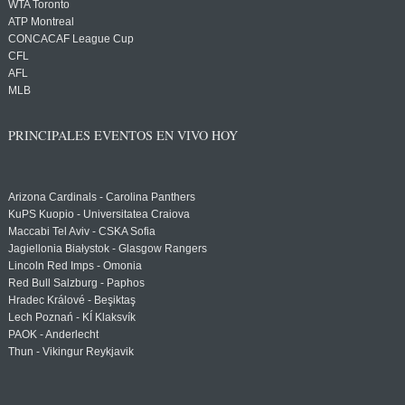
WTA Toronto
ATP Montreal
CONCACAF League Cup
CFL
AFL
MLB
PRINCIPALES EVENTOS EN VIVO HOY
Arizona Cardinals - Carolina Panthers
KuPS Kuopio - Universitatea Craiova
Maccabi Tel Aviv - CSKA Sofia
Jagiellonia Białystok - Glasgow Rangers
Lincoln Red Imps - Omonia
Red Bull Salzburg - Paphos
Hradec Králové - Beşiktaş
Lech Poznań - KÍ Klaksvík
PAOK - Anderlecht
Thun - Vikingur Reykjavik