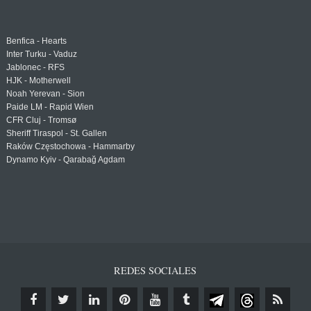
Benfica - Hearts
Inter Turku - Vaduz
Jablonec - RFS
HJK - Motherwell
Noah Yerevan - Sion
Paide LM - Rapid Wien
CFR Cluj - Tromsø
Sheriff Tiraspol - St. Gallen
Raków Częstochowa - Hammarby
Dynamo Kyiv - Qarabağ Agdam
REDES SOCIALES