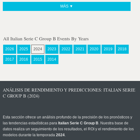
MÁS ▼
All Italian Serie C Group B Events By Years
2026
2025
2024
2023
2022
2021
2020
2019
2018
2017
2016
2015
2014
ANÁLISIS DE RENDIMIENTO Y PREDICCIONES: ITALIAN SERIE
C GROUP B (2024)
Esta sección ofrece un análisis profundo de la precisión de los pronósticos y
las tendencias estadísticas para
Italian Serie C Group B
. Nuestra base de
datos realiza un seguimiento de los resultados, el ROI y el rendimiento de los
modelos durante la temporada
2024
.