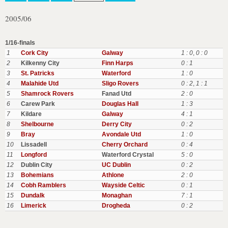
2005/06
1/16-finals
1
Cork City
Galway
1 : 0
,
0 : 0
2
Kilkenny City
Finn Harps
0 : 1
3
St. Patricks
Waterford
1 : 0
4
Malahide Utd
Sligo Rovers
0 : 2
,
1 : 1
5
Shamrock Rovers
Fanad Utd
2 : 0
6
Carew Park
Douglas Hall
1 : 3
7
Kildare
Galway
4 : 1
8
Shelbourne
Derry City
0 : 2
9
Bray
Avondale Utd
1 : 0
10
Lissadell
Cherry Orchard
0 : 4
11
Longford
Waterford Crystal
5 : 0
12
Dublin City
UC Dublin
0 : 2
13
Bohemians
Athlone
2 : 0
14
Cobh Ramblers
Wayside Celtic
0 : 1
15
Dundalk
Monaghan
7 : 1
16
Limerick
Drogheda
0 : 2