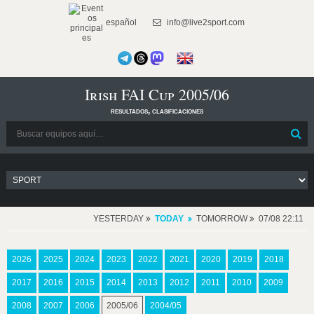
español
info@live2sport.com
Irish FAI Cup 2005/06
resultados, clasificaciones
YESTERDAY
TODAY
TOMORROW
07/08 22:11
2026
2025
2024
2023
2022
2021
2020
2019
2018
2017
2016
2015
2014
2013
2012
2011
2010
2009
2008
2007
2006
2005/06
2004/05