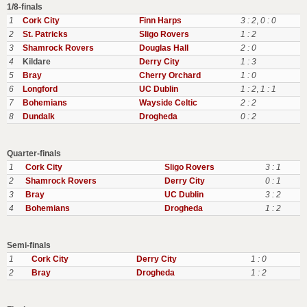
1/8-finals
1
Cork City
Finn Harps
3 : 2
,
0 : 0
2
St. Patricks
Sligo Rovers
1 : 2
3
Shamrock Rovers
Douglas Hall
2 : 0
4
Kildare
Derry City
1 : 3
5
Bray
Cherry Orchard
1 : 0
6
Longford
UC Dublin
1 : 2
,
1 : 1
7
Bohemians
Wayside Celtic
2 : 2
8
Dundalk
Drogheda
0 : 2
Quarter-finals
1
Cork City
Sligo Rovers
3 : 1
2
Shamrock Rovers
Derry City
0 : 1
3
Bray
UC Dublin
3 : 2
4
Bohemians
Drogheda
1 : 2
Semi-finals
1
Cork City
Derry City
1 : 0
2
Bray
Drogheda
1 : 2