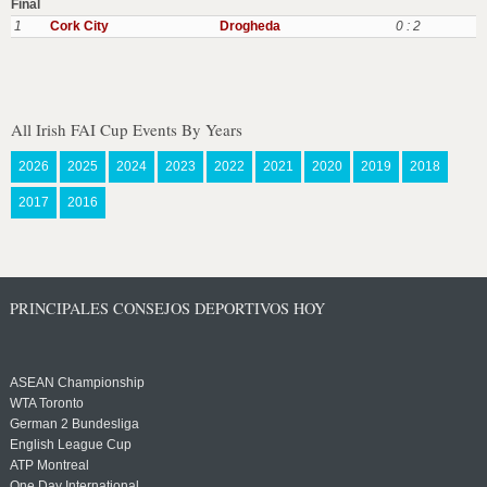
Final
1
Cork City
Drogheda
0 : 2
All Irish FAI Cup Events By Years
2026
2025
2024
2023
2022
2021
2020
2019
2018
2017
2016
PRINCIPALES CONSEJOS DEPORTIVOS HOY
ASEAN Championship
WTA Toronto
German 2 Bundesliga
English League Cup
ATP Montreal
One Day International