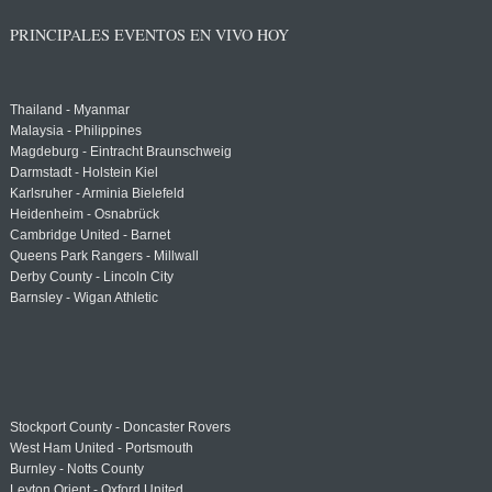
PRINCIPALES EVENTOS EN VIVO HOY
Thailand - Myanmar
Malaysia - Philippines
Magdeburg - Eintracht Braunschweig
Darmstadt - Holstein Kiel
Karlsruher - Arminia Bielefeld
Heidenheim - Osnabrück
Cambridge United - Barnet
Queens Park Rangers - Millwall
Derby County - Lincoln City
Barnsley - Wigan Athletic
Stockport County - Doncaster Rovers
West Ham United - Portsmouth
Burnley - Notts County
Leyton Orient - Oxford United