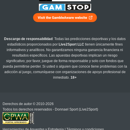
Descargo de responsabilidad
: Todas las predicciones deportivas y los datos
estadísticos proporcionados por
Live2Sport LLC
tienen únicamente fines
informativos y analíticos. No garantizamos ninguna ganancia financiera ni
resultados específicos. Las apuestas deportivas implican un riesgo
significativo; por favor, juegue de forma responsable y solo con fondos que
pueda permitirse perder. Si usted o alguien que conoce tiene problemas con la
adicción al juego, comuníquese con organizaciones de apoyo profesional de
inmediato.
18+
Derechos de autor © 2010-2026
Todos los derechos reservados - Donnael Sport (Live2Sport)
Herramientas de Apuestas y Estrategia
|
Términos y condiciones