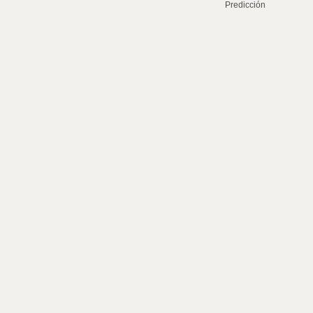
Predicción