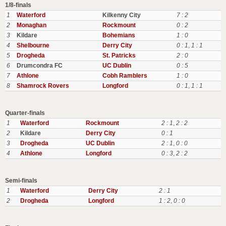
1/8-finals
1
Waterford
Kilkenny City
7 : 2
2
Monaghan
Rockmount
0 : 2
3
Kildare
Bohemians
1 : 0
4
Shelbourne
Derry City
0 : 1
,
1 : 1
5
Drogheda
St. Patricks
2 : 0
6
Drumcondra FC
UC Dublin
0 : 5
7
Athlone
Cobh Ramblers
1 : 0
8
Shamrock Rovers
Longford
0 : 1
,
1 : 1
Quarter-finals
1
Waterford
Rockmount
2 : 1
,
2 : 2
2
Kildare
Derry City
0 : 1
3
Drogheda
UC Dublin
2 : 1
,
0 : 0
4
Athlone
Longford
0 : 3
,
2 : 2
Semi-finals
1
Waterford
Derry City
2 : 1
2
Drogheda
Longford
1 : 2
,
0 : 0