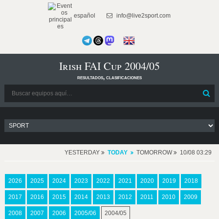
español
info@live2sport.com
Irish FAI Cup 2004/05
resultados, clasificaciones
YESTERDAY
TODAY
TOMORROW
10/08 03:29
2026
2025
2024
2023
2022
2021
2020
2019
2018
2017
2016
2015
2014
2013
2012
2011
2010
2009
2008
2007
2006
2005/06
2004/05