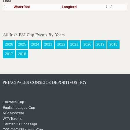
Final
1
Waterford
Longford
1 : 2
All Irish FAI Cup Events By Years
2026
2025
2024
2023
2022
2021
2020
2019
2018
2017
2016
PRINCIPALES CONSEJOS DEPORTIVOS HOY
Emirates Cup
English League Cup
ATP Montreal
WTA Toronto
German 2 Bundesliga
CONCACAF League Cup