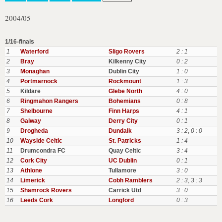
2004/05
1/16-finals
1
Waterford
Sligo Rovers
2 : 1
2
Bray
Kilkenny City
0 : 2
3
Monaghan
Dublin City
1 : 0
4
Portmarnock
Rockmount
1 : 3
5
Kildare
Glebe North
4 : 0
6
Ringmahon Rangers
Bohemians
0 : 8
7
Shelbourne
Finn Harps
4 : 1
8
Galway
Derry City
0 : 1
9
Drogheda
Dundalk
3 : 2
,
0 : 0
10
Wayside Celtic
St. Patricks
1 : 4
11
Drumcondra FC
Quay Celtic
3 : 4
12
Cork City
UC Dublin
0 : 1
13
Athlone
Tullamore
3 : 0
14
Limerick
Cobh Ramblers
2 : 3
,
3 : 3
15
Shamrock Rovers
Carrick Utd
3 : 0
16
Leeds Cork
Longford
0 : 3