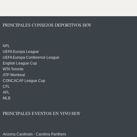
PRINCIPALES CONSEJOS DEPORTIVOS HOY
NFL
UEFA Europa League
UEFA Europa Conference League
English League Cup
WTA Toronto
ATP Montreal
CONCACAF League Cup
CFL
AFL
MLB
PRINCIPALES EVENTOS EN VIVO HOY
Arizona Cardinals - Carolina Panthers