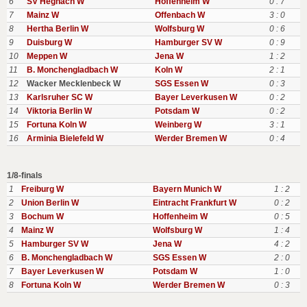
6
SV Hegnach W
Hoffenheim W
0 : 7
7
Mainz W
Offenbach W
3 : 0
8
Hertha Berlin W
Wolfsburg W
0 : 6
9
Duisburg W
Hamburger SV W
0 : 9
10
Meppen W
Jena W
1 : 2
11
B. Monchengladbach W
Koln W
2 : 1
12
Wacker Mecklenbeck W
SGS Essen W
0 : 3
13
Karlsruher SC W
Bayer Leverkusen W
0 : 2
14
Viktoria Berlin W
Potsdam W
0 : 2
15
Fortuna Koln W
Weinberg W
3 : 1
16
Arminia Bielefeld W
Werder Bremen W
0 : 4
1/8-finals
1
Freiburg W
Bayern Munich W
1 : 2
2
Union Berlin W
Eintracht Frankfurt W
0 : 2
3
Bochum W
Hoffenheim W
0 : 5
4
Mainz W
Wolfsburg W
1 : 4
5
Hamburger SV W
Jena W
4 : 2
6
B. Monchengladbach W
SGS Essen W
2 : 0
7
Bayer Leverkusen W
Potsdam W
1 : 0
8
Fortuna Koln W
Werder Bremen W
0 : 3