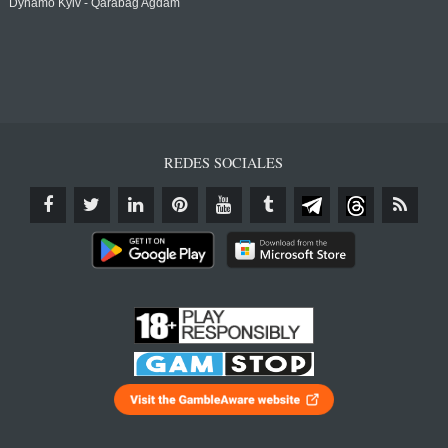
Dynamo Kyiv - Qarabağ Agdam
REDES SOCIALES