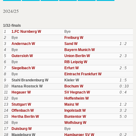
2024/25
1/32-finals
1
1.FC Nurnberg W
Bye
2
Bye
Freiburg W
3
Andernach W
Sand W
1 : 2
4
Bye
Bayern Munich W
5
Gutersloh W
Union Berlin W
2 : 3
6
Bye
RB Leipzig W
7
Siegelbach W
Erfurt W
2 : 5
8
Bye
Eintracht Frankfurt W
9
Stahl Brandenburg W
Kieler W
1 : 5
10
Hansa Rostock W
Bochum W
0 : 10
11
Hegauer W
SV Hegnach W
0 : 4
12
Bye
Hoffenheim W
13
Stuttgart W
Mainz W
1 : 2
14
Offenbach W
Ingolstadt W
3 : 2
15
Hertha Berlin W
Buntentor W
5 : 0
16
Bye
Wolfsburg W
17
Duisburg W
Bye
18
Magdeburg W
Hamburger SV W
0 : 2