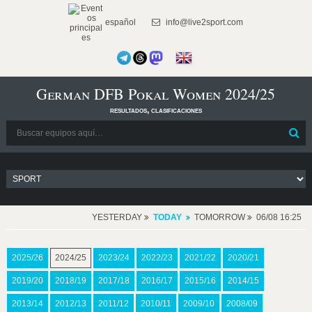
español
info@live2sport.com
German DFB Pokal Women 2024/25
resultados, clasificaciones
YESTERDAY
TODAY
TOMORROW
06/08 16:25
2025/26
2024/25
2023/24
2022/23
2021/22
2020/21
2019/20
2018/19
2017/18
2016/17
2015/16
2014/15
2013/14
2012/13
2011/12
2010/11
2009/10
2008/09