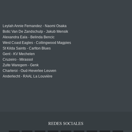
Leylah Annie Fernandez - Naomi Osaka
Botic Van De Zandschulp - Jakub Mensik
Alexandra Eala - Belinda Bencic
West Coast Eagles - Collingwood Magpies
St Kilda Saints - Carlton Blues
Gent - KV Mechelen
Cruzeiro - Mirassol
Zulte Waregem - Genk
Charleroi - Oud-Heverlee Leuven
Anderlecht - RAAL La Louvière
REDES SOCIALES