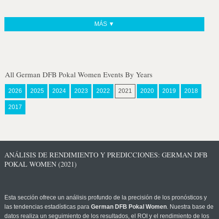
MÁS ▼
All German DFB Pokal Women Events By Years
2026
2025
2024
2023
2022
2021
2020
2019
2018
2017
ANÁLISIS DE RENDIMIENTO Y PREDICCIONES: GERMAN DFB
POKAL WOMEN (2021)
Esta sección ofrece un análisis profundo de la precisión de los pronósticos y
las tendencias estadísticas para
German DFB Pokal Women
. Nuestra base de
datos realiza un seguimiento de los resultados, el ROI y el rendimiento de los