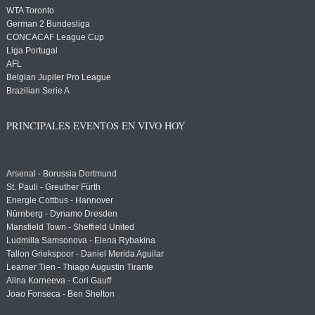
WTA Toronto
German 2 Bundesliga
CONCACAF League Cup
Liga Portugal
AFL
Belgian Jupiler Pro League
Brazilian Serie A
PRINCIPALES EVENTOS EN VIVO HOY
Arsenal - Borussia Dortmund
St. Pauli - Greuther Fürth
Energie Cottbus - Hannover
Nürnberg - Dynamo Dresden
Mansfield Town - Sheffield United
Ludmilla Samsonova - Elena Rybakina
Tallon Griekspoor - Daniel Merida Aguilar
Learner Tien - Thiago Augustin Tirante
Alina Korneeva - Cori Gauff
Joao Fonseca - Ben Shelton