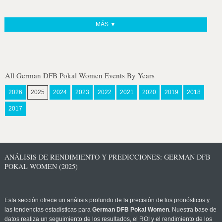
MÁS ▼
All German DFB Pokal Women Events By Years
2026
2025
2024
2023
2022
2021
2020
2019
2018
2017
ANÁLISIS DE RENDIMIENTO Y PREDICCIONES: GERMAN DFB
POKAL WOMEN (2025)
Esta sección ofrece un análisis profundo de la precisión de los pronósticos y
las tendencias estadísticas para
German DFB Pokal Women
. Nuestra base de
datos realiza un seguimiento de los resultados, el ROI y el rendimiento de los