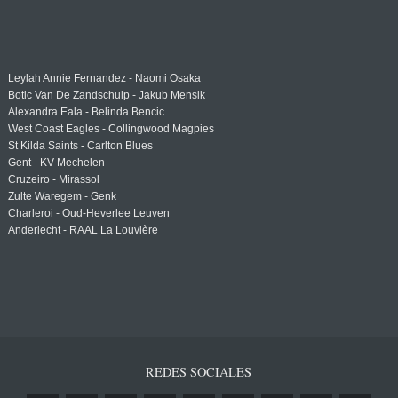
Leylah Annie Fernandez - Naomi Osaka
Botic Van De Zandschulp - Jakub Mensik
Alexandra Eala - Belinda Bencic
West Coast Eagles - Collingwood Magpies
St Kilda Saints - Carlton Blues
Gent - KV Mechelen
Cruzeiro - Mirassol
Zulte Waregem - Genk
Charleroi - Oud-Heverlee Leuven
Anderlecht - RAAL La Louvière
REDES SOCIALES