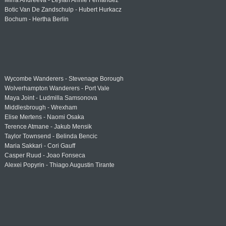
Mirra Andreeva - Leylah Annie Fernandez
Botic Van De Zandschulp - Hubert Hurkacz
Bochum - Hertha Berlin
Wycombe Wanderers - Stevenage Borough
Wolverhampton Wanderers - Port Vale
Maya Joint - Ludmilla Samsonova
Middlesbrough - Wrexham
Elise Mertens - Naomi Osaka
Terence Atmane - Jakub Mensik
Taylor Townsend - Belinda Bencic
Maria Sakkari - Cori Gauff
Casper Ruud - Joao Fonseca
Alexei Popyrin - Thiago Augustin Tirante