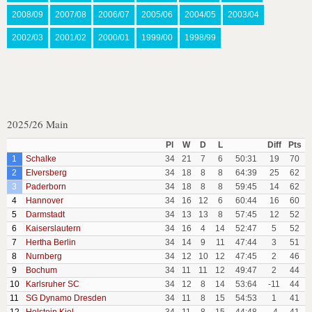
2008/09
2007/08
2006/07
2005/06
2004/05
2003/04
2002/03
2001/02
2000/01
1999/00
1998/99
2025/26 Main
Pl
W
D
L
Diff
Pts
1
Schalke
34
21
7
6
50:31
19
70
2
Elversberg
34
18
8
8
64:39
25
62
3
Paderborn
34
18
8
8
59:45
14
62
4
Hannover
34
16
12
6
60:44
16
60
5
Darmstadt
34
13
13
8
57:45
12
52
6
Kaiserslautern
34
16
4
14
52:47
5
52
7
Hertha Berlin
34
14
9
11
47:44
3
51
8
Nurnberg
34
12
10
12
47:45
2
46
9
Bochum
34
11
11
12
49:47
2
44
10
Karlsruher SC
34
12
8
14
53:64
-11
44
11
SG Dynamo Dresden
34
11
8
15
54:53
1
41