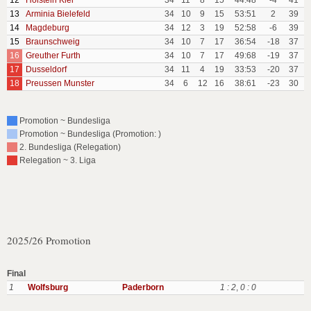
12
Holstein Kiel
34
11
8
15
44:48
-4
41
13
Arminia Bielefeld
34
10
9
15
53:51
2
39
14
Magdeburg
34
12
3
19
52:58
-6
39
15
Braunschweig
34
10
7
17
36:54
-18
37
16
Greuther Furth
34
10
7
17
49:68
-19
37
17
Dusseldorf
34
11
4
19
33:53
-20
37
18
Preussen Munster
34
6
12
16
38:61
-23
30
Promotion ~ Bundesliga
Promotion ~ Bundesliga (Promotion: )
2. Bundesliga (Relegation)
Relegation ~ 3. Liga
2025/26 Promotion
Final
1
Wolfsburg
Paderborn
1 : 2
,
0 : 0