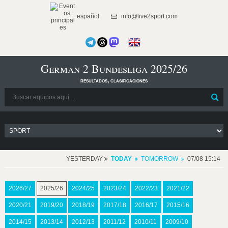
español
info@live2sport.com
German 2 Bundesliga 2025/26
resultados, clasificaciones
YESTERDAY
TODAY
TOMORROW
07/08 15:14
2026/27
2025/26
2024/25
2023/24
2022/23
2021/22
2020/21
2019/20
2018/19
2017/18
2016/17
2015/16
2014/15
2013/14
2012/13
2011/12
2010/11
2009/10