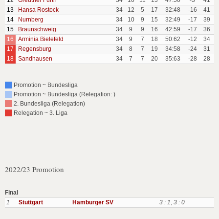
12
Greuther Furth
34
10
11
13
47:50
-3
41
13
Hansa Rostock
34
12
5
17
32:48
-16
41
14
Nurnberg
34
10
9
15
32:49
-17
39
15
Braunschweig
34
9
9
16
42:59
-17
36
16
Arminia Bielefeld
34
9
7
18
50:62
-12
34
17
Regensburg
34
8
7
19
34:58
-24
31
18
Sandhausen
34
7
7
20
35:63
-28
28
Promotion ~ Bundesliga
Promotion ~ Bundesliga (Relegation: )
2. Bundesliga (Relegation)
Relegation ~ 3. Liga
2022/23 Promotion
Final
1
Stuttgart
Hamburger SV
3 : 1
,
3 : 0