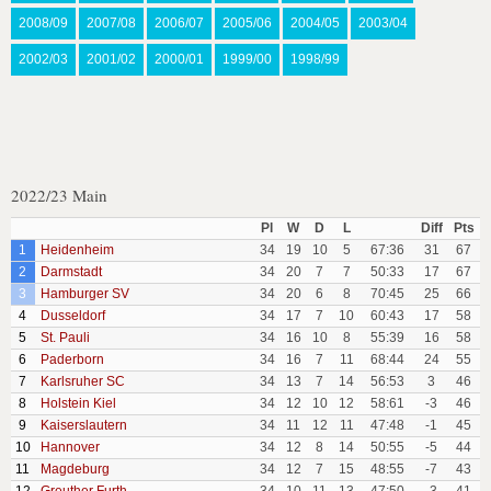
2008/09
2007/08
2006/07
2005/06
2004/05
2003/04
2002/03
2001/02
2000/01
1999/00
1998/99
2022/23 Main
Pl
W
D
L
Diff
Pts
1
Heidenheim
34
19
10
5
67:36
31
67
2
Darmstadt
34
20
7
7
50:33
17
67
3
Hamburger SV
34
20
6
8
70:45
25
66
4
Dusseldorf
34
17
7
10
60:43
17
58
5
St. Pauli
34
16
10
8
55:39
16
58
6
Paderborn
34
16
7
11
68:44
24
55
7
Karlsruher SC
34
13
7
14
56:53
3
46
8
Holstein Kiel
34
12
10
12
58:61
-3
46
9
Kaiserslautern
34
11
12
11
47:48
-1
45
10
Hannover
34
12
8
14
50:55
-5
44
11
Magdeburg
34
12
7
15
48:55
-7
43