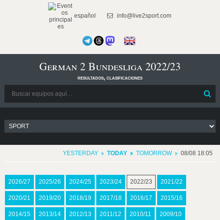
español
info@live2sport.com
German 2 Bundesliga 2022/23
resultados, clasificaciones
YESTERDAY
TODAY
TOMORROW
08/08 18:05
2026/27
2025/26
2024/25
2023/24
2022/23
2021/22
2020/21
2019/20
2018/19
2017/18
2016/17
2015/16
2014/15
2013/14
2012/13
2011/12
2010/11
2009/10