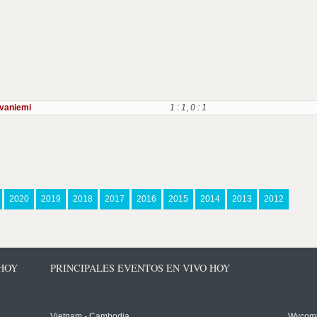
vaniemi
1 : 1
,
0 : 1
2020
2019
2018
2017
2016
2015
2014
2013
2012
 HOY
PRINCIPALES EVENTOS EN VIVO HOY
Vietnam - Cambodia
Wycomb