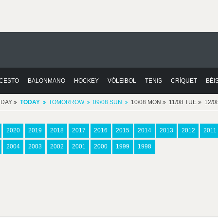
CESTO
BALONMANO
HOCKEY
VÓLEIBOL
TENIS
CRÍQUET
BÉI
RDAY
TODAY
TOMORROW
09/08 SUN
10/08 MON
11/08 TUE
12/
2020
2019
2018
2017
2016
2015
2014
2013
2012
2011
2004
2003
2002
2001
2000
1999
1998