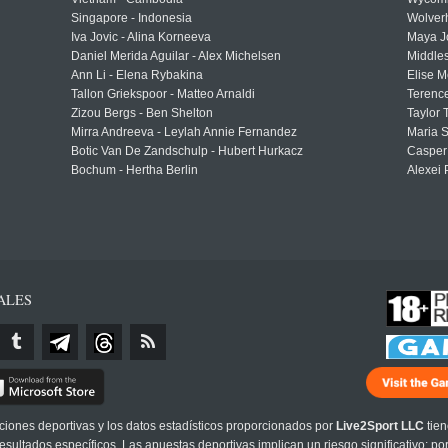
Singapore - Indonesia
Wolver
Iva Jovic - Alina Korneeva
Maya J
Daniel Merida Aguilar - Alex Michelsen
Middle
Ann Li - Elena Rybakina
Elise M
Tallon Griekspoor - Matteo Arnaldi
Terenc
Zizou Bergs - Ben Shelton
Taylor 
Mirra Andreeva - Leylah Annie Fernandez
Maria S
Botic Van De Zandschulp - Hubert Hurkacz
Casper
Bochum - Hertha Berlin
Alexei 
ALES
cciones deportivas y los datos estadísticos proporcionados por
Live2Sport LLC
tien
sultados específicos. Las apuestas deportivas implican un riesgo significativo; po