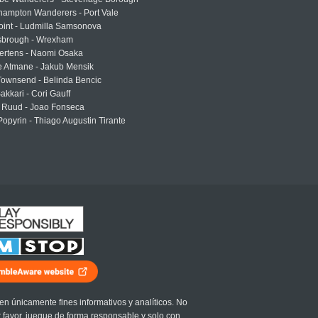
hampton Wanderers - Port Vale
oint - Ludmilla Samsonova
sbrough - Wrexham
ertens - Naomi Osaka
e Atmane - Jakub Mensik
Townsend - Belinda Bencic
akkari - Cori Gauff
 Ruud - Joao Fonseca
Popyrin - Thiago Augustin Tirante
en únicamente fines informativos y analíticos. No
r favor, juegue de forma responsable y solo con