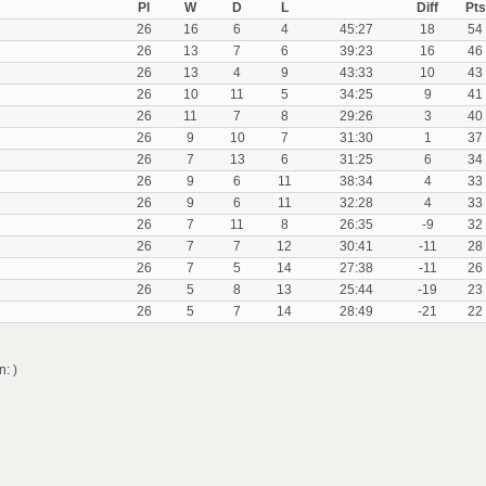
Pl
W
D
L
Diff
Pts
26
16
6
4
45:27
18
54
26
13
7
6
39:23
16
46
26
13
4
9
43:33
10
43
26
10
11
5
34:25
9
41
26
11
7
8
29:26
3
40
26
9
10
7
31:30
1
37
26
7
13
6
31:25
6
34
26
9
6
11
38:34
4
33
26
9
6
11
32:28
4
33
26
7
11
8
26:35
-9
32
26
7
7
12
30:41
-11
28
26
7
5
14
27:38
-11
26
26
5
8
13
25:44
-19
23
26
5
7
14
28:49
-21
22
: )