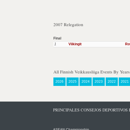
2007 Relegation
Final
1
Viikingit
Ro
All Finnish Veikkausliiga Events By Years
2026
2025
2024
2023
2022
2021
PRINCIPALES CONSEJOS DEPORTIVOS
ASEAN Championship