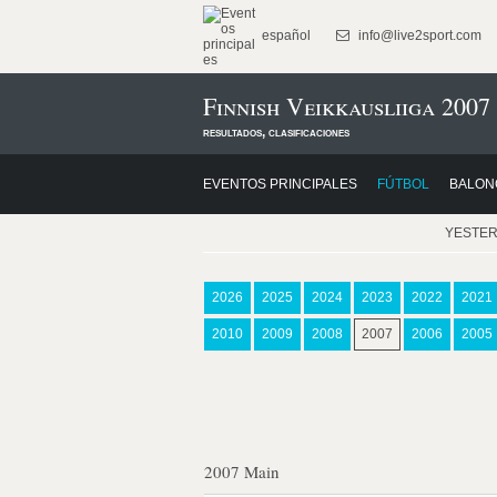
español
info@live2sport.com
Finnish Veikkausliiga 2007
resultados, clasificaciones
EVENTOS PRINCIPALES
FÚTBOL
BALON
YESTE
2026
2025
2024
2023
2022
2021
2010
2009
2008
2007
2006
2005
2007 Main