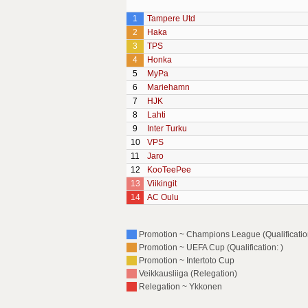
1
Tampere Utd
2
Haka
3
TPS
4
Honka
5
MyPa
6
Mariehamn
7
HJK
8
Lahti
9
Inter Turku
10
VPS
11
Jaro
12
KooTeePee
13
Viikingit
14
AC Oulu
Promotion ~ Champions League (Qualification
Promotion ~ UEFA Cup (Qualification: )
Promotion ~ Intertoto Cup
Veikkausliiga (Relegation)
Relegation ~ Ykkonen