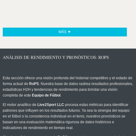
MÁS ▼
ANÁLISIS DE RENDIMIENTO Y PRONÓSTICOS: ROPS
Esta sección ofrece una visión profunda del historial competitivo y el estado de
forma actual de
RoPS
. Nuestra base de datos rastrea resultados profesionales,
estadísticas H2H y tendencias de rendimiento para brindar una visión
completa de este
Equipo de Fútbol
.
El motor analítico de
Live2Sport LLC
procesa estas métricas para identificar
patrones que influyen en los resultados futuros. Ya sea la sinergia del equipo
en el fútbol o la consistencia individual en el tenis, nuestros pronósticos se
basan en una evaluación matemática rigurosa de datos históricos e
indicadores de rendimiento en tiempo real.