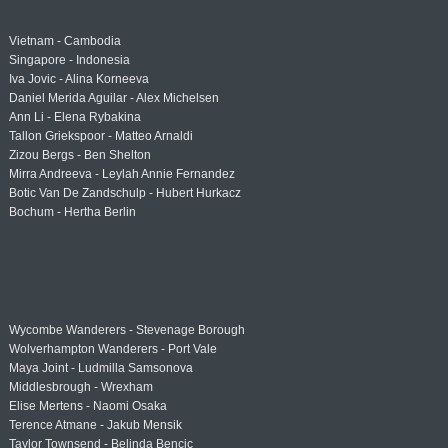
Vietnam - Cambodia
Singapore - Indonesia
Iva Jovic - Alina Korneeva
Daniel Merida Aguilar - Alex Michelsen
Ann Li - Elena Rybakina
Tallon Griekspoor - Matteo Arnaldi
Zizou Bergs - Ben Shelton
Mirra Andreeva - Leylah Annie Fernandez
Botic Van De Zandschulp - Hubert Hurkacz
Bochum - Hertha Berlin
Wycombe Wanderers - Stevenage Borough
Wolverhampton Wanderers - Port Vale
Maya Joint - Ludmilla Samsonova
Middlesbrough - Wrexham
Elise Mertens - Naomi Osaka
Terence Atmane - Jakub Mensik
Taylor Townsend - Belinda Bencic