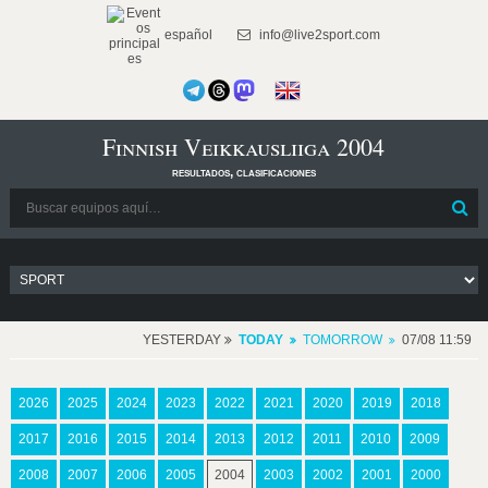
español
info@live2sport.com
Finnish Veikkausliiga 2004
resultados, clasificaciones
YESTERDAY
TODAY
TOMORROW
07/08 11:59
2026
2025
2024
2023
2022
2021
2020
2019
2018
2017
2016
2015
2014
2013
2012
2011
2010
2009
2008
2007
2006
2005
2004
2003
2002
2001
2000