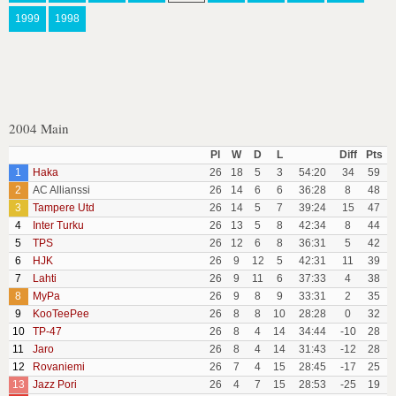
1999
1998
2004 Main
Pl
W
D
L
Diff
Pts
1
Haka
26
18
5
3
54:20
34
59
2
AC Allianssi
26
14
6
6
36:28
8
48
3
Tampere Utd
26
14
5
7
39:24
15
47
4
Inter Turku
26
13
5
8
42:34
8
44
5
TPS
26
12
6
8
36:31
5
42
6
HJK
26
9
12
5
42:31
11
39
7
Lahti
26
9
11
6
37:33
4
38
8
MyPa
26
9
8
9
33:31
2
35
9
KooTeePee
26
8
8
10
28:28
0
32
10
TP-47
26
8
4
14
34:44
-10
28
11
Jaro
26
8
4
14
31:43
-12
28
12
Rovaniemi
26
7
4
15
28:45
-17
25
13
Jazz Pori
26
4
7
15
28:53
-25
19