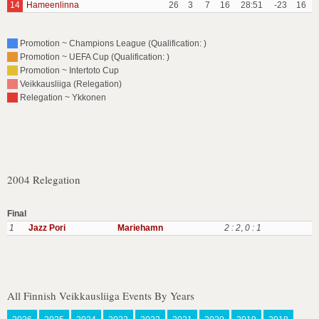
14
Hameenlinna
26
3
7
16
28:51
-23
16
Promotion ~ Champions League (Qualification: )
Promotion ~ UEFA Cup (Qualification: )
Promotion ~ Intertoto Cup
Veikkausliiga (Relegation)
Relegation ~ Ykkonen
2004 Relegation
Final
1
Jazz Pori
Mariehamn
2 : 2
,
0 : 1
All Finnish Veikkausliiga Events By Years