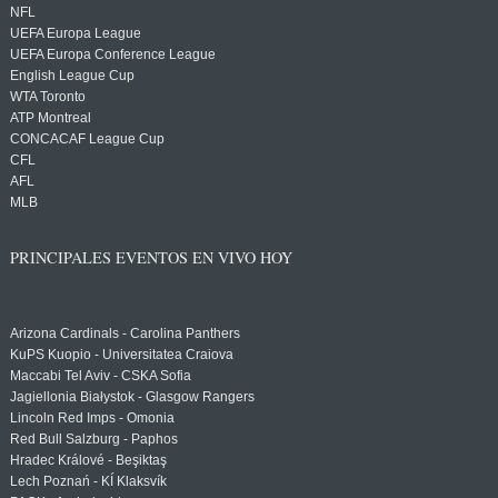
NFL
UEFA Europa League
UEFA Europa Conference League
English League Cup
WTA Toronto
ATP Montreal
CONCACAF League Cup
CFL
AFL
MLB
PRINCIPALES EVENTOS EN VIVO HOY
Arizona Cardinals - Carolina Panthers
KuPS Kuopio - Universitatea Craiova
Maccabi Tel Aviv - CSKA Sofia
Jagiellonia Białystok - Glasgow Rangers
Lincoln Red Imps - Omonia
Red Bull Salzburg - Paphos
Hradec Králové - Beşiktaş
Lech Poznań - KÍ Klaksvík