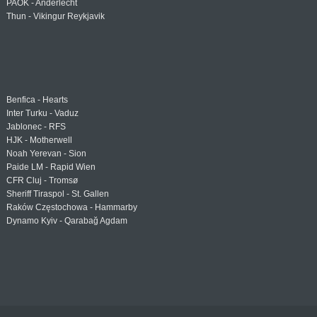
PAOK - Anderlecht
Thun - Vikingur Reykjavik
Benfica - Hearts
Inter Turku - Vaduz
Jablonec - RFS
HJK - Motherwell
Noah Yerevan - Sion
Paide LM - Rapid Wien
CFR Cluj - Tromsø
Sheriff Tiraspol - St. Gallen
Raków Częstochowa - Hammarby
Dynamo Kyiv - Qarabağ Agdam