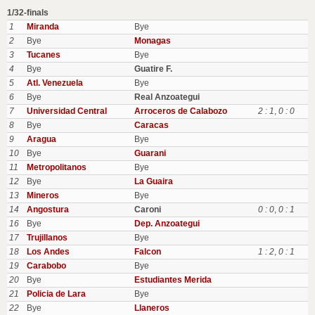
1/32-finals
1
Miranda
Bye
2
Bye
Monagas
3
Tucanes
Bye
4
Bye
Guatire F.
5
Atl. Venezuela
Bye
6
Bye
Real Anzoategui
7
Universidad Central
Arroceros de Calabozo
2 : 1
,
0 : 0
8
Bye
Caracas
9
Aragua
Bye
10
Bye
Guarani
11
Metropolitanos
Bye
12
Bye
La Guaira
13
Mineros
Bye
14
Angostura
Caroni
0 : 0
,
0 : 1
16
Bye
Dep. Anzoategui
17
Trujillanos
Bye
18
Los Andes
Falcon
1 : 2
,
0 : 1
19
Carabobo
Bye
20
Bye
Estudiantes Merida
21
Policia de Lara
Bye
22
Bye
Llaneros