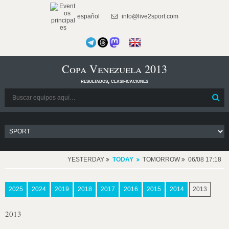
español
info@live2sport.com
Copa Venezuela 2013
resultados, clasificaciones
YESTERDAY
TODAY
TOMORROW
06/08 17:18
2025
2024
2019
2018
2017
2016
2015
2014
2013
2013