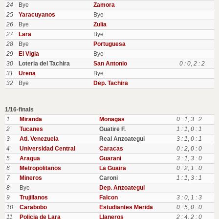
24
Bye
Zamora
25
Yaracuyanos
Bye
26
Bye
Zulia
27
Lara
Bye
28
Bye
Portuguesa
29
El Vigia
Bye
30
Loteria del Tachira
San Antonio
0 : 0
,
2 : 2
31
Urena
Bye
32
Bye
Dep. Tachira
1/16-finals
1
Miranda
Monagas
0 : 1
,
3 : 2
2
Tucanes
Guatire F.
1 : 1
,
0 : 1
3
Atl. Venezuela
Real Anzoategui
3 : 1
,
0 : 1
4
Universidad Central
Caracas
0 : 2
,
0 : 0
5
Aragua
Guarani
3 : 1
,
3 : 0
6
Metropolitanos
La Guaira
0 : 2
,
1 : 0
7
Mineros
Caroni
1 : 1
,
3 : 1
8
Bye
Dep. Anzoategui
9
Trujillanos
Falcon
3 : 0
,
1 : 3
10
Carabobo
Estudiantes Merida
0 : 5
,
0 : 0
11
Policia de Lara
Llaneros
2 : 4
,
2 : 0