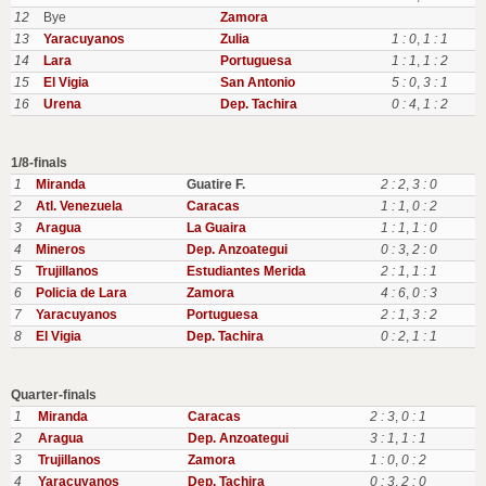
12
Bye
Zamora
13
Yaracuyanos
Zulia
1 : 0
,
1 : 1
14
Lara
Portuguesa
1 : 1
,
1 : 2
15
El Vigia
San Antonio
5 : 0
,
3 : 1
16
Urena
Dep. Tachira
0 : 4
,
1 : 2
1/8-finals
1
Miranda
Guatire F.
2 : 2
,
3 : 0
2
Atl. Venezuela
Caracas
1 : 1
,
0 : 2
3
Aragua
La Guaira
1 : 1
,
1 : 0
4
Mineros
Dep. Anzoategui
0 : 3
,
2 : 0
5
Trujillanos
Estudiantes Merida
2 : 1
,
1 : 1
6
Policia de Lara
Zamora
4 : 6
,
0 : 3
7
Yaracuyanos
Portuguesa
2 : 1
,
3 : 2
8
El Vigia
Dep. Tachira
0 : 2
,
1 : 1
Quarter-finals
1
Miranda
Caracas
2 : 3
,
0 : 1
2
Aragua
Dep. Anzoategui
3 : 1
,
1 : 1
3
Trujillanos
Zamora
1 : 0
,
0 : 2
4
Yaracuyanos
Dep. Tachira
0 : 3
,
2 : 0