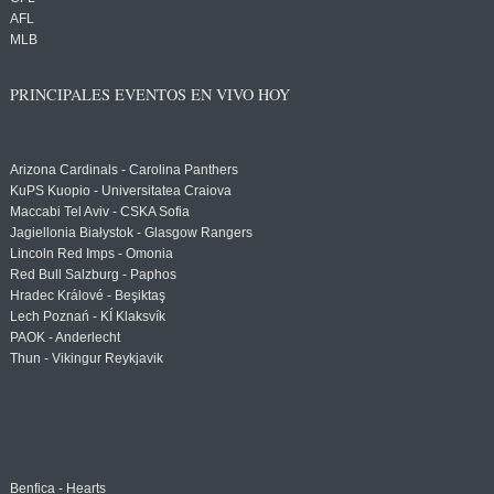
AFL
MLB
PRINCIPALES EVENTOS EN VIVO HOY
Arizona Cardinals - Carolina Panthers
KuPS Kuopio - Universitatea Craiova
Maccabi Tel Aviv - CSKA Sofia
Jagiellonia Białystok - Glasgow Rangers
Lincoln Red Imps - Omonia
Red Bull Salzburg - Paphos
Hradec Králové - Beşiktaş
Lech Poznań - KÍ Klaksvík
PAOK - Anderlecht
Thun - Vikingur Reykjavik
Benfica - Hearts