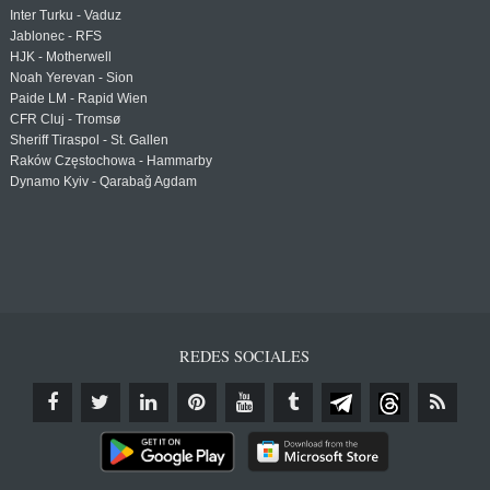
Inter Turku - Vaduz
Jablonec - RFS
HJK - Motherwell
Noah Yerevan - Sion
Paide LM - Rapid Wien
CFR Cluj - Tromsø
Sheriff Tiraspol - St. Gallen
Raków Częstochowa - Hammarby
Dynamo Kyiv - Qarabağ Agdam
REDES SOCIALES