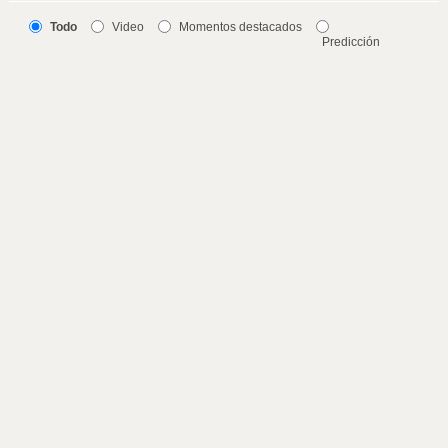
Todo
Video
Momentos destacados
Predicción