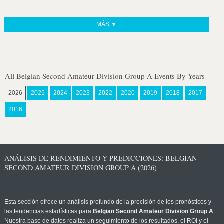
MÁS ▼
All Belgian Second Amateur Division Group A Events By Years
2026
2025
2024
2023
2022
2020
2019
2018
2017
2016
ANÁLISIS DE RENDIMIENTO Y PREDICCIONES: BELGIAN
SECOND AMATEUR DIVISION GROUP A (2026)
Esta sección ofrece un análisis profundo de la precisión de los pronósticos y
las tendencias estadísticas para
Belgian Second Amateur Division Group A
.
Nuestra base de datos realiza un seguimiento de los resultados, el ROI y el