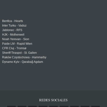
Benfica - Hearts
Inter Turku - Vaduz
Jablonec - RFS
HJK - Motherwell
Noah Yerevan - Sion
Paide LM - Rapid Wien
CFR Cluj - Tromsø
Sheriff Tiraspol - St. Gallen
Raków Częstochowa - Hammarby
Dynamo Kyiv - Qarabağ Agdam
REDES SOCIALES