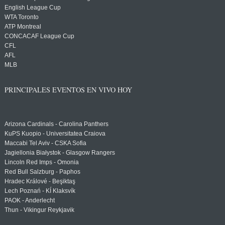
English League Cup
WTA Toronto
ATP Montreal
CONCACAF League Cup
CFL
AFL
MLB
PRINCIPALES EVENTOS EN VIVO HOY
Arizona Cardinals - Carolina Panthers
KuPS Kuopio - Universitatea Craiova
Maccabi Tel Aviv - CSKA Sofia
Jagiellonia Białystok - Glasgow Rangers
Lincoln Red Imps - Omonia
Red Bull Salzburg - Paphos
Hradec Králové - Beşiktaş
Lech Poznań - KÍ Klaksvík
PAOK - Anderlecht
Thun - Vikingur Reykjavik