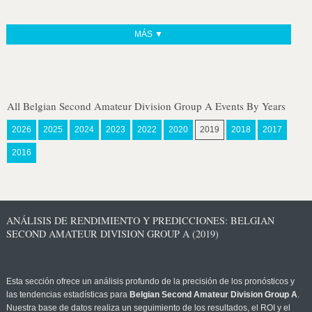
MÁS ▼
All Belgian Second Amateur Division Group A Events By Years
2026
2025
2024
2023
2022
2020
2019
2018
2017
2016
ANÁLISIS DE RENDIMIENTO Y PREDICCIONES: BELGIAN
SECOND AMATEUR DIVISION GROUP A (2019)
Esta sección ofrece un análisis profundo de la precisión de los pronósticos y
las tendencias estadísticas para
Belgian Second Amateur Division Group A
.
Nuestra base de datos realiza un seguimiento de los resultados, el ROI y el