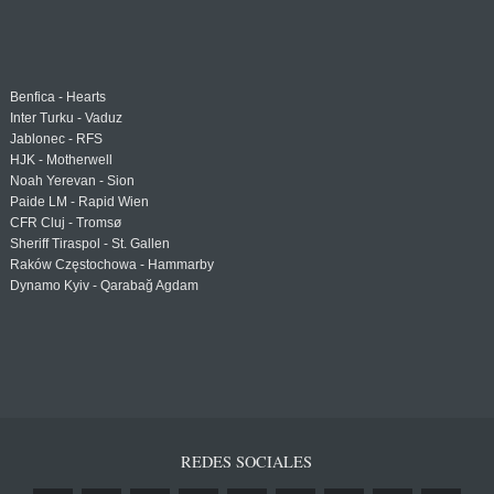
Benfica - Hearts
Inter Turku - Vaduz
Jablonec - RFS
HJK - Motherwell
Noah Yerevan - Sion
Paide LM - Rapid Wien
CFR Cluj - Tromsø
Sheriff Tiraspol - St. Gallen
Raków Częstochowa - Hammarby
Dynamo Kyiv - Qarabağ Agdam
REDES SOCIALES