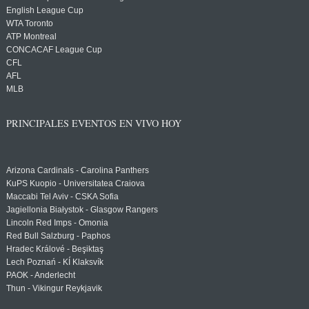
English League Cup
WTA Toronto
ATP Montreal
CONCACAF League Cup
CFL
AFL
MLB
PRINCIPALES EVENTOS EN VIVO HOY
Arizona Cardinals - Carolina Panthers
KuPS Kuopio - Universitatea Craiova
Maccabi Tel Aviv - CSKA Sofia
Jagiellonia Białystok - Glasgow Rangers
Lincoln Red Imps - Omonia
Red Bull Salzburg - Paphos
Hradec Králové - Beşiktaş
Lech Poznań - KÍ Klaksvík
PAOK - Anderlecht
Thun - Vikingur Reykjavik