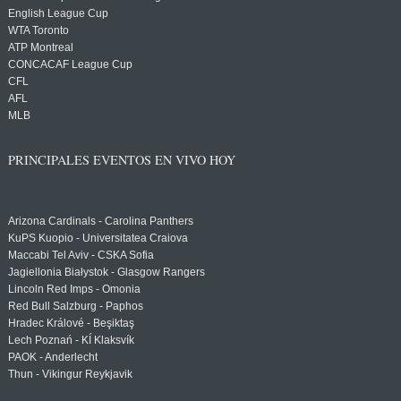
English League Cup
WTA Toronto
ATP Montreal
CONCACAF League Cup
CFL
AFL
MLB
PRINCIPALES EVENTOS EN VIVO HOY
Arizona Cardinals - Carolina Panthers
KuPS Kuopio - Universitatea Craiova
Maccabi Tel Aviv - CSKA Sofia
Jagiellonia Białystok - Glasgow Rangers
Lincoln Red Imps - Omonia
Red Bull Salzburg - Paphos
Hradec Králové - Beşiktaş
Lech Poznań - KÍ Klaksvík
PAOK - Anderlecht
Thun - Vikingur Reykjavik