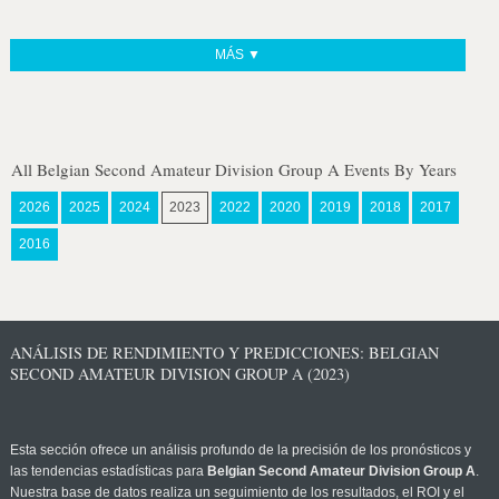
MÁS ▼
All Belgian Second Amateur Division Group A Events By Years
2026
2025
2024
2023
2022
2020
2019
2018
2017
2016
ANÁLISIS DE RENDIMIENTO Y PREDICCIONES: BELGIAN
SECOND AMATEUR DIVISION GROUP A (2023)
Esta sección ofrece un análisis profundo de la precisión de los pronósticos y
las tendencias estadísticas para
Belgian Second Amateur Division Group A
.
Nuestra base de datos realiza un seguimiento de los resultados, el ROI y el