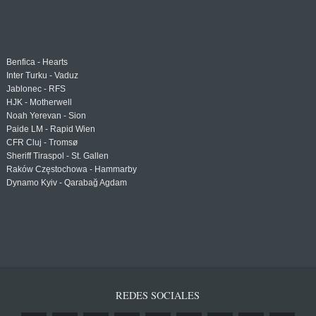
Benfica - Hearts
Inter Turku - Vaduz
Jablonec - RFS
HJK - Motherwell
Noah Yerevan - Sion
Paide LM - Rapid Wien
CFR Cluj - Tromsø
Sheriff Tiraspol - St. Gallen
Raków Częstochowa - Hammarby
Dynamo Kyiv - Qarabağ Agdam
REDES SOCIALES