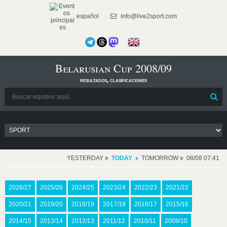
español
info@live2sport.com
Belarusian Cup 2008/09
resultados, clasificaciones
YESTERDAY
TODAY
TOMORROW
08/08 07:41
2026/27
2025/26
2024/25
2023/24
2022/23
2021/22
2020/21
2019/20
2018/19
2017/18
2016/17
2015/16
2014/15
2013/14
2012/13
2011/12
2010/11
2009/10