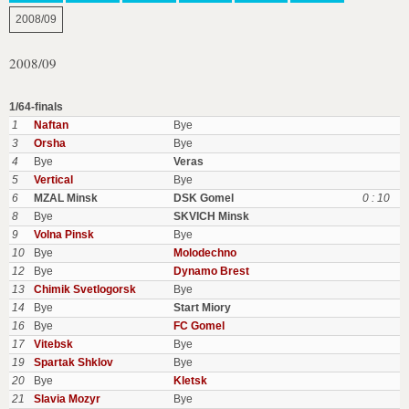
2008/09
2008/09
1/64-finals
1
Naftan
Bye
3
Orsha
Bye
4
Bye
Veras
5
Vertical
Bye
6
MZAL Minsk
DSK Gomel
0 : 10
8
Bye
SKVICH Minsk
9
Volna Pinsk
Bye
10
Bye
Molodechno
12
Bye
Dynamo Brest
13
Chimik Svetlogorsk
Bye
14
Bye
Start Miory
16
Bye
FC Gomel
17
Vitebsk
Bye
19
Spartak Shklov
Bye
20
Bye
Kletsk
21
Slavia Mozyr
Bye