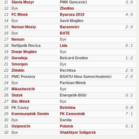
11
Slavia Mozyr
PMK Gancevici
3 : 0
12
Bye
Zhodino
13
FC Minsk
Byaroza 2010
4 : 0
14
Bye
Savit Mogilev
15
Neman Mosty
Baranovici
2 : 0
16
Bye
BATE
17
Neman
Bye
18
Neftjanik Recica
Lida
0 : 1
19
Dnepr Mogilev
Bye
20
Gorodeja
Belcard Grodno
1 : 2
21
Smorgon
Bye
22
Zhlobin
Rechitsa
2 : 5
23
PMC Postavy
BGATU-Niva Samochvalovici
2 : 0
24
Bye
Partizan Minsk
25
Mikashevichi
Bye
26
Slutsk
Energetik-BGU
0 : 1
27
Din. Minsk
Bye
28
FK Causy
Belshina
0 : 8
29
Kommunalnik Slonim
FK Cementnik
7 : 1
30
Bye
Darida
31
Osipovichi
Polotsk
5 : 3
32
Bye
Shakhtyor Soligorsk