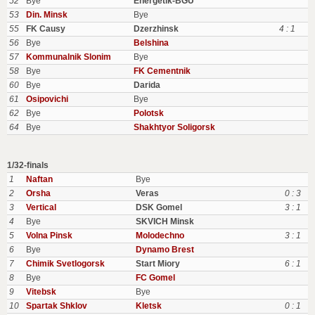
52
Bye
Energetik-BGU
53
Din. Minsk
Bye
55
FK Causy
Dzerzhinsk
4 : 1
56
Bye
Belshina
57
Kommunalnik Slonim
Bye
58
Bye
FK Cementnik
60
Bye
Darida
61
Osipovichi
Bye
62
Bye
Polotsk
64
Bye
Shakhtyor Soligorsk
1/32-finals
1
Naftan
Bye
2
Orsha
Veras
0 : 3
3
Vertical
DSK Gomel
3 : 1
4
Bye
SKVICH Minsk
5
Volna Pinsk
Molodechno
3 : 1
6
Bye
Dynamo Brest
7
Chimik Svetlogorsk
Start Miory
6 : 1
8
Bye
FC Gomel
9
Vitebsk
Bye
10
Spartak Shklov
Kletsk
0 : 1