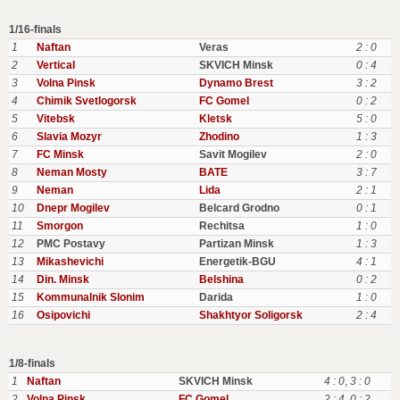
1/16-finals
1
Naftan
Veras
2 : 0
2
Vertical
SKVICH Minsk
0 : 4
3
Volna Pinsk
Dynamo Brest
3 : 2
4
Chimik Svetlogorsk
FC Gomel
0 : 2
5
Vitebsk
Kletsk
5 : 0
6
Slavia Mozyr
Zhodino
1 : 3
7
FC Minsk
Savit Mogilev
2 : 0
8
Neman Mosty
BATE
3 : 7
9
Neman
Lida
2 : 1
10
Dnepr Mogilev
Belcard Grodno
0 : 1
11
Smorgon
Rechitsa
1 : 0
12
PMC Postavy
Partizan Minsk
1 : 3
13
Mikashevichi
Energetik-BGU
4 : 1
14
Din. Minsk
Belshina
0 : 2
15
Kommunalnik Slonim
Darida
1 : 0
16
Osipovichi
Shakhtyor Soligorsk
2 : 4
1/8-finals
1
Naftan
SKVICH Minsk
4 : 0
,
3 : 0
2
Volna Pinsk
FC Gomel
2 : 4
,
0 : 2