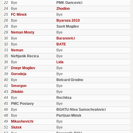
22
Bye
PMK Gancevici
24
Bye
Zhodino
25
FC Minsk
Bye
26
Bye
Byaroza 2010
28
Bye
Savit Mogilev
29
Neman Mosty
Bye
30
Bye
Baranovici
32
Bye
BATE
33
Neman
Bye
35
Neftjanik Recica
Bye
36
Bye
Lida
37
Dnepr Mogilev
Bye
39
Gorodeja
Bye
40
Bye
Belcard Grodno
41
Smorgon
Bye
43
Zhlobin
Bye
44
Bye
Rechitsa
45
PMC Postavy
Bye
46
Bye
BGATU-Niva Samochvalovici
48
Bye
Partizan Minsk
49
Mikashevichi
Bye
51
Slutsk
Bye