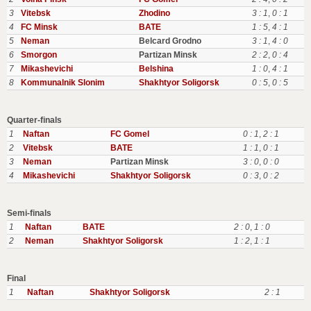
3
Vitebsk
Zhodino
3 : 1
,
0 : 1
4
FC Minsk
BATE
1 : 5
,
4 : 1
5
Neman
Belcard Grodno
3 : 1
,
4 : 0
6
Smorgon
Partizan Minsk
2 : 2
,
0 : 4
7
Mikashevichi
Belshina
1 : 0
,
4 : 1
8
Kommunalnik Slonim
Shakhtyor Soligorsk
0 : 5
,
0 : 5
Quarter-finals
1
Naftan
FC Gomel
0 : 1
,
2 : 1
2
Vitebsk
BATE
1 : 1
,
0 : 1
3
Neman
Partizan Minsk
3 : 0
,
0 : 0
4
Mikashevichi
Shakhtyor Soligorsk
0 : 3
,
0 : 2
Semi-finals
1
Naftan
BATE
2 : 0
,
1 : 0
2
Neman
Shakhtyor Soligorsk
1 : 2
,
1 : 1
Final
1
Naftan
Shakhtyor Soligorsk
2 : 1