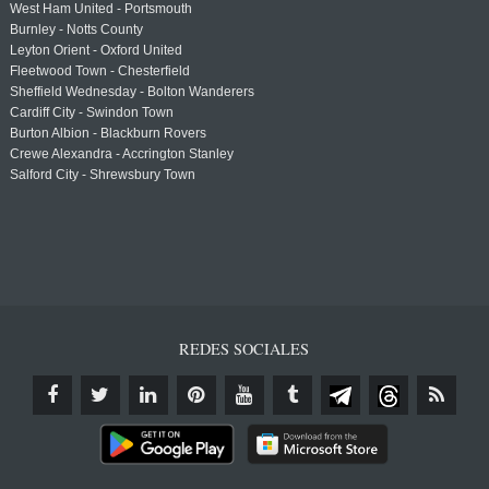
West Ham United - Portsmouth
Burnley - Notts County
Leyton Orient - Oxford United
Fleetwood Town - Chesterfield
Sheffield Wednesday - Bolton Wanderers
Cardiff City - Swindon Town
Burton Albion - Blackburn Rovers
Crewe Alexandra - Accrington Stanley
Salford City - Shrewsbury Town
REDES SOCIALES