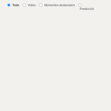
Todo
Video
Momentos destacados
Predicción