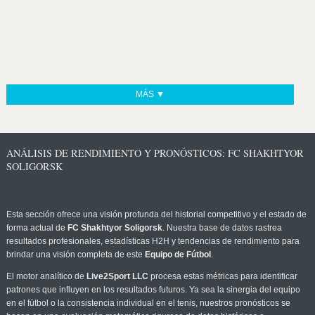
MÁS ▼
ANÁLISIS DE RENDIMIENTO Y PRONÓSTICOS: FC SHAKHTYOR
SOLIGORSK
Esta sección ofrece una visión profunda del historial competitivo y el estado de
forma actual de
FC Shakhtyor Soligorsk
. Nuestra base de datos rastrea
resultados profesionales, estadísticas H2H y tendencias de rendimiento para
brindar una visión completa de este
Equipo de Fútbol
.
El motor analítico de
Live2Sport LLC
procesa estas métricas para identificar
patrones que influyen en los resultados futuros. Ya sea la sinergia del equipo
en el fútbol o la consistencia individual en el tenis, nuestros pronósticos se