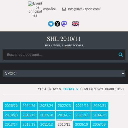
español
info@live2sport.com
SHL 2010/11
resultados, clasificaciones
YESTERDAY
TODAY
TOMORROW
06/08 19:58
2025/26
2024/25
2023/24
2022/23
2021/22
2020/21
2019/20
2018/19
2017/18
2016/17
2015/16
2014/15
2013/14
2012/13
2011/12
2010/11
2009/10
2008/09