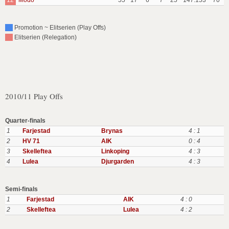
12
Modo
55
17
6
7
25
147:153
70
Promotion ~ Elitserien (Play Offs)
Elitserien (Relegation)
2010/11 Play Offs
Quarter-finals
1
Farjestad
Brynas
4 : 1
2
HV 71
AIK
0 : 4
3
Skelleftea
Linkoping
4 : 3
4
Lulea
Djurgarden
4 : 3
Semi-finals
1
Farjestad
AIK
4 : 0
2
Skelleftea
Lulea
4 : 2