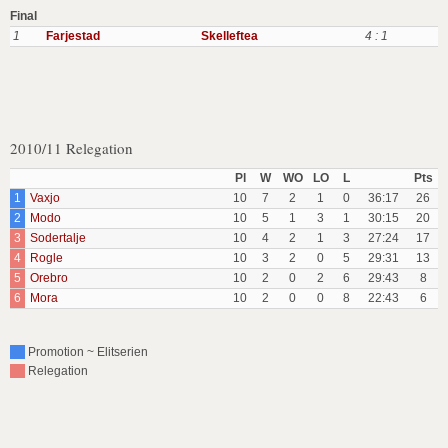
Final
1
Farjestad
Skelleftea
4 : 1
2010/11 Relegation
Pl
W
WO
LO
L
Pts
1
Vaxjo
10
7
2
1
0
36:17
26
2
Modo
10
5
1
3
1
30:15
20
3
Sodertalje
10
4
2
1
3
27:24
17
4
Rogle
10
3
2
0
5
29:31
13
5
Orebro
10
2
0
2
6
29:43
8
6
Mora
10
2
0
0
8
22:43
6
Promotion ~ Elitserien
Relegation