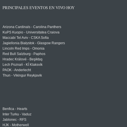
PRINCIPALES EVENTOS EN VIVO HOY
Arizona Cardinals - Carolina Panthers
KuPS Kuopio - Universitatea Craiova
Maccabi Tel Aviv - CSKA Sofia
Jagiellonia Białystok - Glasgow Rangers
Lincoln Red Imps - Omonia
Red Bull Salzburg - Paphos
Hradec Králové - Beşiktaş
Lech Poznań - KÍ Klaksvík
PAOK - Anderlecht
Thun - Vikingur Reykjavik
Benfica - Hearts
Inter Turku - Vaduz
Jablonec - RFS
HJK - Motherwell