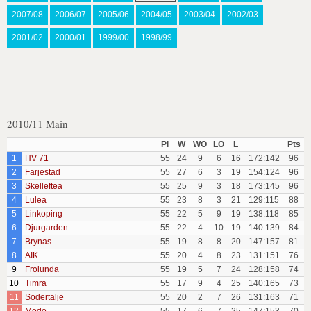
2007/08
2006/07
2005/06
2004/05
2003/04
2002/03
2001/02
2000/01
1999/00
1998/99
2010/11 Main
Pl
W
WO
LO
L
Pts
1
HV 71
55
24
9
6
16
172:142
96
2
Farjestad
55
27
6
3
19
154:124
96
3
Skelleftea
55
25
9
3
18
173:145
96
4
Lulea
55
23
8
3
21
129:115
88
5
Linkoping
55
22
5
9
19
138:118
85
6
Djurgarden
55
22
4
10
19
140:139
84
7
Brynas
55
19
8
8
20
147:157
81
8
AIK
55
20
4
8
23
131:151
76
9
Frolunda
55
19
5
7
24
128:158
74
10
Timra
55
17
9
4
25
140:165
73
11
Sodertalje
55
20
2
7
26
131:163
71