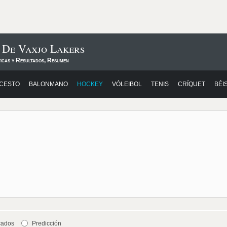
 De Vaxjo Lakers
ticas y Resultados, Resumen
CESTO
BALONMANO
HOCKEY
VÓLEIBOL
TENIS
CRÍQUET
BÉI
cados
Predicción