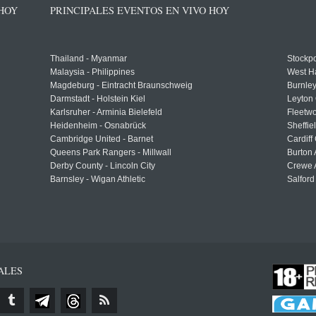
 HOY
PRINCIPALES EVENTOS EN VIVO HOY
Thailand - Myanmar
Stockpo
Malaysia - Philippines
West H
Magdeburg - Eintracht Braunschweig
Burnley
Darmstadt - Holstein Kiel
Leyton 
Karlsruher - Arminia Bielefeld
Fleetwo
Heidenheim - Osnabrück
Sheffi
Cambridge United - Barnet
Cardiff
Queens Park Rangers - Millwall
Burton 
Derby County - Lincoln City
Crewe A
Barnsley - Wigan Athletic
Salford
ALES