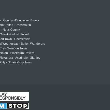
rt County - Doncaster Rovers
am United - Portsmouth
 - Notts County
Orient - Oxford United
od Town - Chesterfield
eld Wednesday - Bolton Wanderers
 City - Swindon Town
Albion - Blackburn Rovers
lexandra - Accrington Stanley
 City - Shrewsbury Town