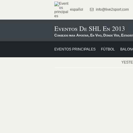
español
info@live2sport.com
Eventos De SHL En 2013
Consejos para Apostar, En Vivo, Dónde Ver, Estadís
EVENTOS PRINCIPALES
FÚTBOL
BALON
YEST