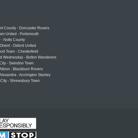
rt County - Doncaster Rovers
am United - Portsmouth
 - Notts County
Orient - Oxford United
od Town - Chesterfield
eld Wednesday - Bolton Wanderers
 City - Swindon Town
Albion - Blackburn Rovers
lexandra - Accrington Stanley
 City - Shrewsbury Town