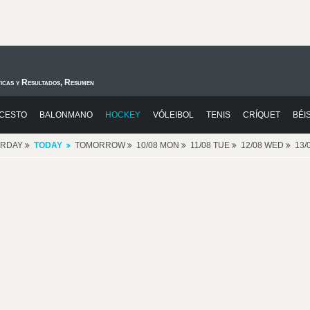
ticas y Resultados, Resumen
CESTO
BALONMANO
HOCKEY
VÓLEIBOL
TENIS
CRÍQUET
BÉI
ERDAY
TODAY
TOMORROW
10/08 MON
11/08 TUE
12/08 WED
13/