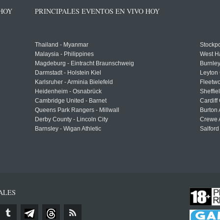
 HOY
PRINCIPALES EVENTOS EN VIVO HOY
Thailand - Myanmar
Stockpo
Malaysia - Philippines
West H
Magdeburg - Eintracht Braunschweig
Burnley
Darmstadt - Holstein Kiel
Leyton 
Karlsruher - Arminia Bielefeld
Fleetwo
Heidenheim - Osnabrück
Sheffi
Cambridge United - Barnet
Cardiff
Queens Park Rangers - Millwall
Burton 
Derby County - Lincoln City
Crewe A
Barnsley - Wigan Athletic
Salford
ALES